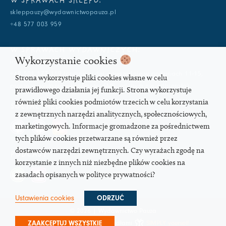
W SPRAWACH SKLEPU:
skleppauzy@wydawnictwopauza.pl
+48 577 003 959
W SPRAWACH WYDAWNICZYCH:
Wykorzystanie cookies
info@wydawnictwopauza.pl
+48 501 177 119 (czynny w dni powszednie w godzinach 11-15,
Strona wykorzystuje pliki cookies własne w celu
proszę o wysłanie wiadomości SMS, gdybym nie odbierała)
prawidłowego działania jej funkcji. Strona wykorzystuje
również pliki cookies podmiotów trzecich w celu korzystania
SOCIAL MEDIA
z zewnętrznych narzędzi analitycznych, społecznościowych,
marketingowych. Informacje gromadzone za pośrednictwem
tych plików cookies przetwarzane są również przez
dostawców narzędzi zewnętrznych. Czy wyrażach zgodę na
PODCAST
korzystanie z innych niż niezbędne plików cookies na
zasadach opisanych w polityce prywatności?
Ustawienia cookies
ODRZUĆ
© 2026 | Wydawnictwo Pauza
Strona pod troskliwymi skrzydłami
SIMPLY yourself
ZAAKCEPTUJ WSZYSTKIE