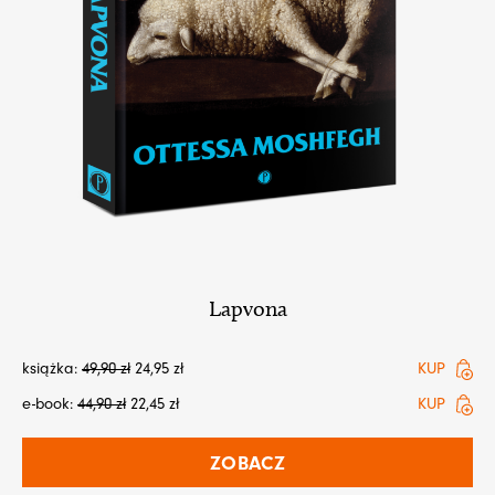
Lapvona
książka:
49,90
zł
24,95
zł
KUP
e-book:
44,90
zł
22,45
zł
KUP
ZOBACZ