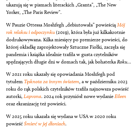
ukazują się w pismach literackich „Granta”, „The New
Yorker, „The Paris Review”.
W Pauzie Ottessa Moshfegh „debiutowała” powieścią
Mój
rok relaksu i odpoczynku
(2019), która była już kilkakrotnie
dodrukowywana. Kilka miesięcy po premierze powieści, do
której okładkę zaprojektowały Sztuczne Fiołki, zaczęła się
pandemia i książka idealnie trafiła w gusta czytelników
spędzających długie dni w domach tak, jak bohaterka
Roku
…
W 2021 roku ukazały się opowiadania Moshfegh pod
tytułem
Tęsknota za innym światem
, a w październiku 2023
roku do rąk polskich czytelników trafiła najnowsza powieść
autorki,
Lapvona
. 2024 rok przyniósł nowe wydanie
Eileen
oraz ekranizację też powieści.
W 2025 roku ukazała się wydana w USA w 2020 roku
powieść
Śmierć w jej dłoniach
.