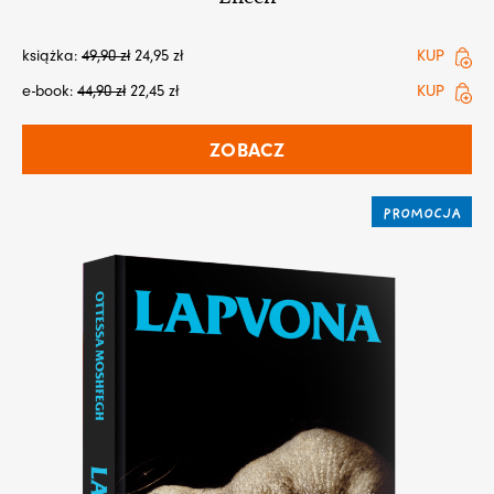
książka:
49,90
zł
24,95
zł
KUP
e-book:
44,90
zł
22,45
zł
KUP
ZOBACZ
PROMOCJA