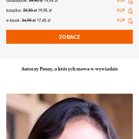
audiobook:
39,90
zł
19,95
zł
KUP
książka:
39,90
zł
19,95
zł
KUP
e-book:
34,90
zł
17,45
zł
KUP
ZOBACZ
Autorzy Pauzy, o których mowa w wywiadzie