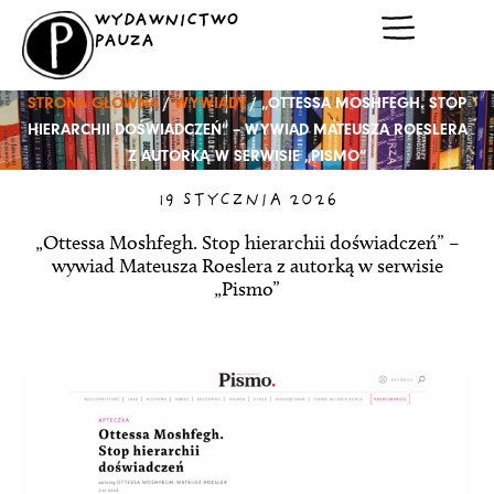
Przejdź
WYDAWNICTWO
do
PAUZA
treści
STRONA GŁÓWNA
/
WYWIADY
/ „OTTESSA MOSHFEGH. STOP
HIERARCHII DOŚWIADCZEŃ” – WYWIAD MATEUSZA ROESLERA
Z AUTORKĄ W SERWISIE „PISMO”
19 STYCZNIA 2026
„Ottessa Moshfegh. Stop hierarchii doświadczeń” –
wywiad Mateusza Roeslera z autorką w serwisie
„Pismo”