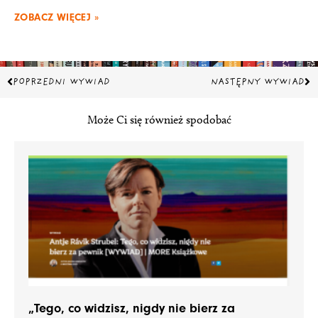
ZOBACZ WIĘCEJ »
Prev
Na
POPRZEDNI WYWIAD
NASTĘPNY WYWIAD
Może Ci się również spodobać
„Tego, co widzisz, nigdy nie bierz za