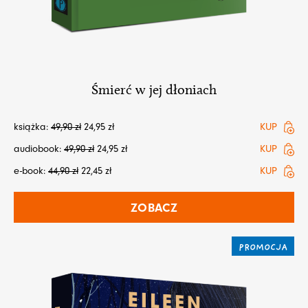
Śmierć w jej dłoniach
książka:
49,90
zł
24,95
zł
KUP
audiobook:
49,90
zł
24,95
zł
KUP
e-book:
44,90
zł
22,45
zł
KUP
ZOBACZ
PROMOCJA