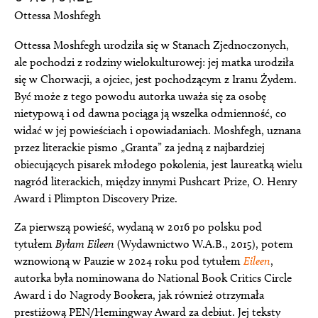
Ottessa Moshfegh
Ottessa Moshfegh urodziła się w Stanach Zjednoczonych,
ale pochodzi z rodziny wielokulturowej: jej matka urodziła
się w Chorwacji, a ojciec, jest pochodzącym z Iranu Żydem.
Być może z tego powodu autorka uważa się za osobę
nietypową i od dawna pociąga ją wszelka odmienność, co
widać w jej powieściach i opowiadaniach. Moshfegh, uznana
przez literackie pismo „Granta” za jedną z najbardziej
obiecujących pisarek młodego pokolenia, jest laureatką wielu
nagród literackich, między innymi Pushcart Prize, O. Henry
Award i Plimpton Discovery Prize.
Za pierwszą powieść, wydaną w 2016 po polsku pod
tytułem
Byłam Eileen
(Wydawnictwo W.A.B., 2015), potem
wznowioną w Pauzie w 2024 roku pod tytułem
Eileen
,
autorka była nominowana do National Book Critics Circle
Award i do Nagrody Bookera, jak również otrzymała
prestiżową PEN/Hemingway Award za debiut. Jej teksty