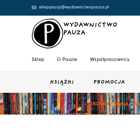
Przejdź
skleppauzy@wydawnictwopauza.pl
do
treści
WYDAWNICTWO
PAUZA
Sklep
O Pauzie
Współpracownicy
KSIĄŻKI
PROMOCJA
STRONA GŁÓWNA
/
WY