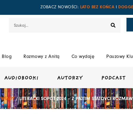
LATO BEZ KOŃCA
DOGGE
ZOBACZ NOWOŚCI:
I
Szukaj
Blog
Rozmowy z Anitą
Co wydaję
Pauzowy Klu
AUDIOBOOKI
AUTORZY
PODCAST
WIADY
/ LITERACKI SOPOT 2024 – Z PAJTIM STATOVCI ROZMA