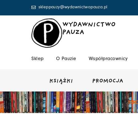
Przejdź
skleppauzy@wydawnictwopauza.pl
do
treści
WYDAWNICTWO
PAUZA
Sklep
O Pauzie
Współpracownicy
KSIĄŻKI
PROMOCJA
STR