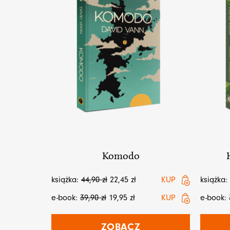
Komodo
książka:
44,90
zł
22,45
zł
KUP
książka:
e-book:
39,90
zł
19,95
zł
KUP
e-book:
ZOBACZ