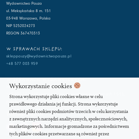
Wydawnictwo Pauza
ul. Meksykańska 8 m. 151
03-948 Warszawa, Polska
NIP 5252024273
REGON 367470313
W SPRAWACH SKLEPU:
skleppauzy@wydawnictwopauza.pl
+48 577 003 959
W SPRAWACH WYDAWNICZYCH:
Wykorzystanie cookies
info@wydawnictwopauza.pl
+48 501 177 119 (czynny w dni powszednie w godzinach 11-15,
Strona wykorzystuje pliki cookies własne w celu
proszę o wysłanie wiadomości SMS, gdybym nie odbierała)
prawidłowego działania jej funkcji. Strona wykorzystuje
również pliki cookies podmiotów trzecich w celu korzystania
SOCIAL MEDIA
z zewnętrznych narzędzi analitycznych, społecznościowych,
marketingowych. Informacje gromadzone za pośrednictwem
tych plików cookies przetwarzane są również przez