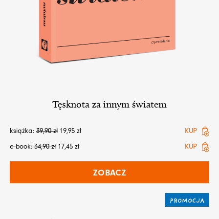
Tęsknota za innym światem
książka:
39,90
zł
19,95
zł
KUP
e-book:
34,90
zł
17,45
zł
KUP
ZOBACZ
PROMOCJA