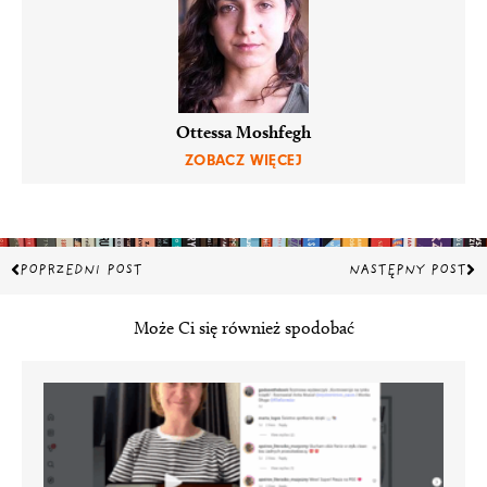
Ottessa Moshfegh
ZOBACZ WIĘCEJ
Prev
Na
POPRZEDNI POST
NASTĘPNY POST
Może Ci się również spodobać