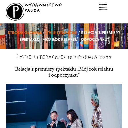
Przejdź
WYDAWNICTWO
do
PAUZA
treści
STRONA GŁÓWNA
/
ŻYCIE LITERACKIE
/ RELACJA Z PREMIERY
SPEKTAKLU „MÓJ ROK RELAKSU I ODPOCZYNKU”
ŻYCIE LITERACKIE
•
15 GRUDNIA 2022
Relacja z premiery spektaklu „Mój rok relaksu
i odpoczynku”