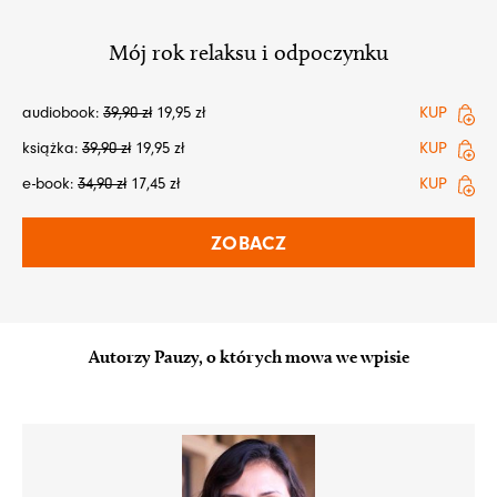
Mój rok relaksu i odpoczynku
audiobook:
39,90
zł
19,95
zł
KUP
książka:
39,90
zł
19,95
zł
KUP
e-book:
34,90
zł
17,45
zł
KUP
ZOBACZ
Autorzy Pauzy, o których mowa we wpisie