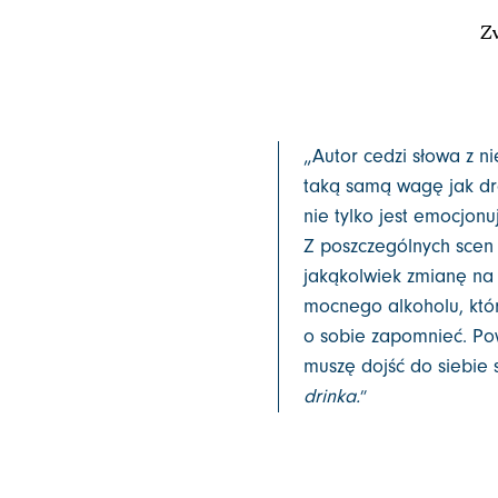
Zw
„Autor cedzi słowa z n
taką samą wagę jak dro
nie tylko jest emocjon
Z poszczególnych scen 
jakąkolwiek zmianę na 
mocnego alkoholu, który
o sobie zapomnieć. Po
muszę dojść do siebie 
drinka.
”