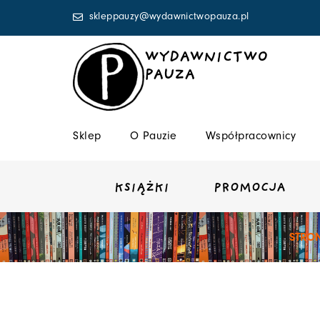
Przejdź
skleppauzy@wydawnictwopauza.pl
do
treści
WYDAWNICTWO
PAUZA
Sklep
O Pauzie
Współpracownicy
KSIĄŻKI
PROMOCJA
STRO