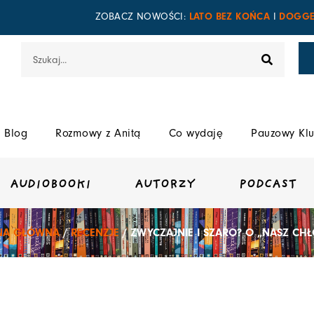
LATO BEZ KOŃCA
DOGGE
ZOBACZ NOWOŚCI:
I
Szukaj
Blog
Rozmowy z Anitą
Co wydaję
Pauzowy Klu
AUDIOBOOKI
AUTORZY
PODCAST
NA GŁÓWNA
/
RECENZJE
/ ZWYCZAJNIE I SZARO? O „NASZ CH