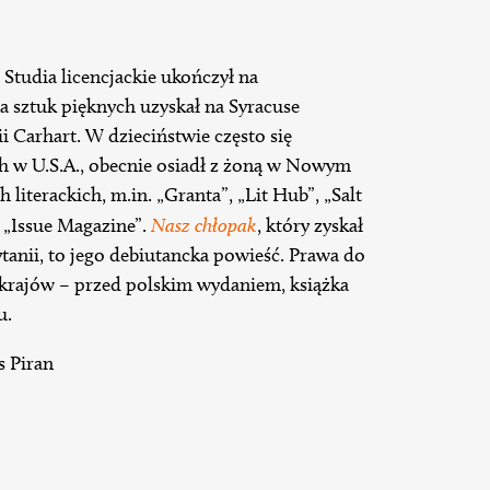
 Studia licencjackie ukończył na
a sztuk pięknych uzyskał na Syracuse
ii Carhart. W dzieciństwie często się
h w U.S.A., obecnie osiadł z żoną w Nowym
 literackich, m.in. „Granta”, „Lit Hub”, „Salt
i „Issue Magazine”.
Nasz chłopak
, który zyskał
ytanii, to jego debiutancka powieść. Prawa do
u krajów – przed polskim wydaniem, książka
u.
s Piran