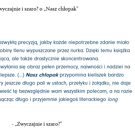
yczajnie i szaro? o „Nasz chłopak”
iezwykłą precyzją, jakby każde niepotrzebne zdanie miało
biny tlenu wypuszczane przez nurka. Dzięki temu książka
ująca, ale także drastycznie skoncentrowana.
wyłania się obraz pełen przemocy, naiwności i nadziei na
lepsze. (…)
Nasz chłopak
przypomina kieliszek bardzo
 jeszcze długo pali w ustach, przełyku i żołądku, nie daje
wieść tę bezwzględnie wam wszystkim polecam, a na razie
sącząc długo i przyjemnie jakiegoś literackiego
long
- „Zwyczajnie i szaro?”