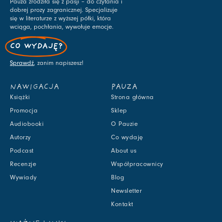
Pauza zrodziła się z pasji – do czytania i
dobrej prozy zagranicznej. Specjalizuje
się w literaturze z wyższej półki, która
wciąga, pochłania, wywołuje emocje.
CO WYDAJĘ?
Sprawdź
, zanim napiszesz!
NAWIGACJA
PAUZA
Książki
Strona główna
Promocja
Sklep
Audiobooki
O Pauzie
Autorzy
Co wydaję
Podcast
About us
Recenzje
Współpracownicy
Wywiady
Blog
Newsletter
Kontakt