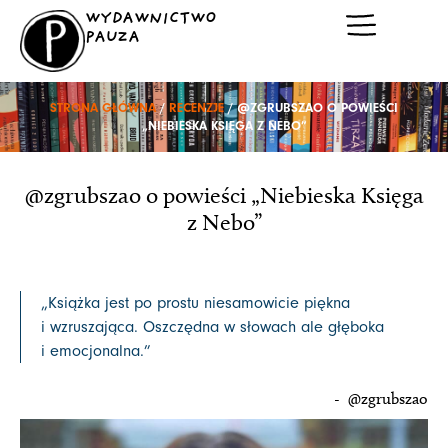
Przejdź
WYDAWNICTWO
do
PAUZA
treści
STRONA GŁÓWNA
/
RECENZJE
/ @ZGRUBSZAO O POWIEŚCI
„NIEBIESKA KSIĘGA Z NEBO”
@zgrubszao o powieści „Niebieska Księga
z Nebo”
„Książka jest po prostu niesamowicie piękna
i wzruszająca. Oszczędna w słowach ale głęboka
i emocjonalna.”
- @zgrubszao