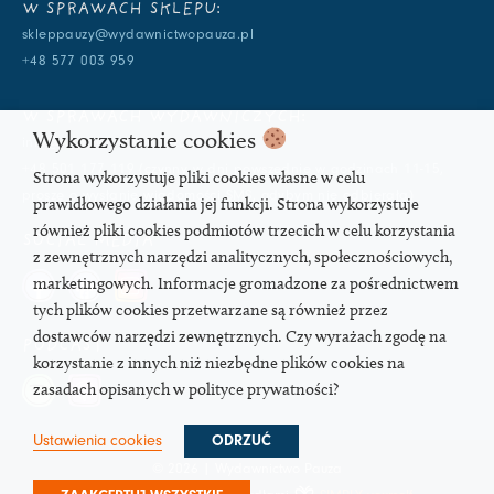
W SPRAWACH SKLEPU:
skleppauzy@wydawnictwopauza.pl
+48 577 003 959
W SPRAWACH WYDAWNICZYCH:
Wykorzystanie cookies
info@wydawnictwopauza.pl
+48 501 177 119 (czynny w dni powszednie w godzinach 11-15,
Strona wykorzystuje pliki cookies własne w celu
proszę o wysłanie wiadomości SMS, gdybym nie odbierała)
prawidłowego działania jej funkcji. Strona wykorzystuje
również pliki cookies podmiotów trzecich w celu korzystania
SOCIAL MEDIA
z zewnętrznych narzędzi analitycznych, społecznościowych,
marketingowych. Informacje gromadzone za pośrednictwem
tych plików cookies przetwarzane są również przez
dostawców narzędzi zewnętrznych. Czy wyrażach zgodę na
PODCAST
korzystanie z innych niż niezbędne plików cookies na
zasadach opisanych w polityce prywatności?
Ustawienia cookies
ODRZUĆ
© 2026 | Wydawnictwo Pauza