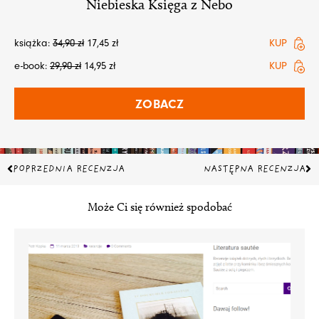
Niebieska Księga z Nebo
książka:
34,90
zł
17,45
zł
KUP
e-book:
29,90
zł
14,95
zł
KUP
ZOBACZ
Prev
Na
POPRZEDNIA RECENZJA
NASTĘPNA RECENZJA
Może Ci się również spodobać