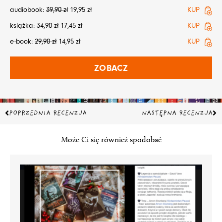
audiobook:
39,90
zł
19,95
zł
KUP
książka:
34,90
zł
17,45
zł
KUP
e-book:
29,90
zł
14,95
zł
KUP
ZOBACZ
Prev
Na
POPRZEDNIA RECENZJA
NASTĘPNA RECENZJA
Może Ci się również spodobać