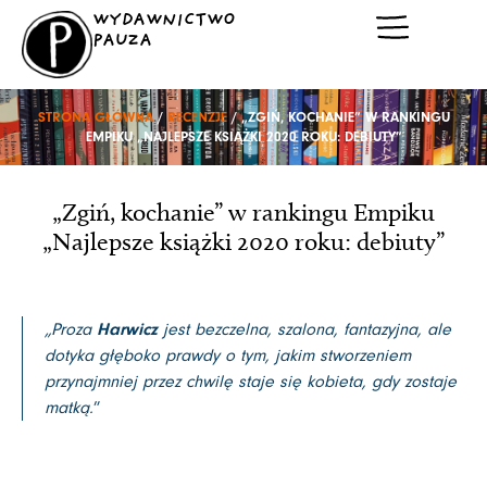
Przejdź
WYDAWNICTWO
do
PAUZA
treści
STRONA GŁÓWNA
/
RECENZJE
/ „ZGIŃ, KOCHANIE” W RANKINGU
EMPIKU „NAJLEPSZE KSIĄŻKI 2020 ROKU: DEBIUTY”
„Zgiń, kochanie” w rankingu Empiku
„Najlepsze książki 2020 roku: debiuty”
„Proza
Harwicz
jest bezczelna, szalona, fantazyjna, ale
dotyka głęboko prawdy o tym, jakim stworzeniem
przynajmniej przez chwilę staje się kobieta, gdy zostaje
matką.
”