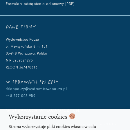
Formularz odstąpienia od umowy [PDF]
DANE FIRMY
Wydawnictwo Pauza
ul. Meksykańska 8 m. 151
03-948 Warszawa, Polska
NIP 5252024273
REGON 367470313
W SPRAWACH SKLEPU:
skleppauzy@wydawnictwopauza.pl
+48 577 003 959
W SPRAWACH WYDAWNICZYCH:
Wykorzystanie cookies
info@wydawnictwopauza.pl
+48 501 177 119 (czynny w dni powszednie w godzinach 11-15,
Strona wykorzystuje pliki cookies własne w celu