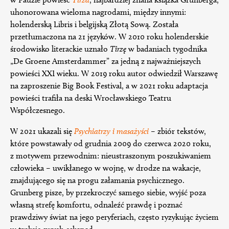
uhonorowana wieloma nagrodami, między innymi:
holenderską Libris i belgijską Złotą Sową. Została
przetłumaczona na 21 języków. W 2010 roku holenderskie
środowisko literackie uznało
Tirzę
w badaniach tygodnika
„De Groene Amsterdammer” za jedną z najważniejszych
powieści XXI wieku. W 2019 roku autor odwiedził Warszawę
na zaproszenie Big Book Festival, a w 2021 roku adaptacja
powieści trafiła na deski Wrocławskiego Teatru
Współczesnego.
W 2021 ukazali się
Psychiatrzy i masażyści
– zbiór tekstów,
które powstawały od grudnia 2009 do czerwca 2020 roku,
z motywem przewodnim: nieustraszonym poszukiwaniem
człowieka – uwikłanego w wojnę, w drodze na wakacje,
znajdującego się na progu załamania psychicznego.
Grunberg pisze, by przekroczyć samego siebie, wyjść poza
własną strefę komfortu, odnaleźć prawdę i poznać
prawdziwy świat na jego peryferiach, często ryzykując życiem