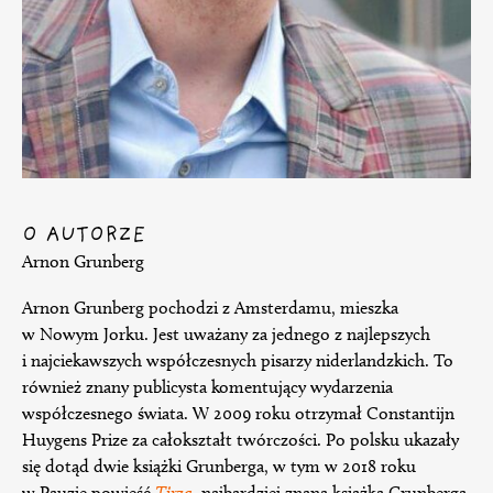
O AUTORZE
Arnon Grunberg
Arnon Grunberg pochodzi z Amsterdamu, mieszka
w Nowym Jorku. Jest uważany za jednego z najlepszych
i najciekawszych współczesnych pisarzy niderlandzkich. To
również znany publicysta komentujący wydarzenia
współczesnego świata. W 2009 roku otrzymał Constantijn
Huygens Prize za całokształt twórczości. Po polsku ukazały
się dotąd dwie książki Grunberga, w tym w 2018 roku
w Pauzie powieść
Tirza
, najbardziej znana książka Grunberga,