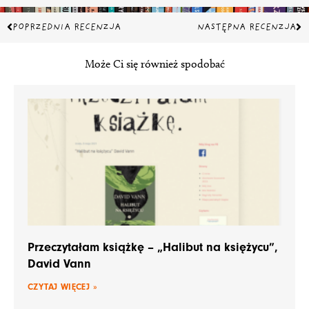
Prev
Na
POPRZEDNIA RECENZJA
NASTĘPNA RECENZJA
Może Ci się również spodobać
Przeczytałam książkę – „Halibut na księżycu”,
David Vann
CZYTAJ WIĘCEJ »