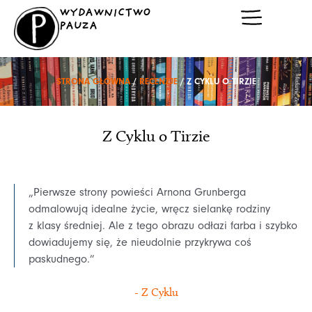
Przejdź
WYDAWNICTWO
do
PAUZA
treści
STRONA GŁÓWNA
/
RECENZJE
/ Z CYKLU O TIRZIE
Z Cyklu o Tirzie
„Pierwsze strony powieści Arnona Grunberga
odmalowują idealne życie, wręcz sielankę rodziny
z klasy średniej. Ale z tego obrazu odłazi farba i szybko
dowiadujemy się, że nieudolnie przykrywa coś
paskudnego.”
- Z Cyklu