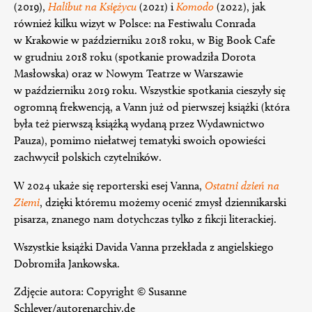
(2019),
Halibut na Księżycu
(2021) i
Komodo
(2022), jak
również kilku wizyt w Polsce: na Festiwalu Conrada
w Krakowie w październiku 2018 roku, w Big Book Cafe
w grudniu 2018 roku (spotkanie prowadziła Dorota
Masłowska) oraz w Nowym Teatrze w Warszawie
w październiku 2019 roku. Wszystkie spotkania cieszyły się
ogromną frekwencją, a Vann już od pierwszej książki (która
była też pierwszą książką wydaną przez Wydawnictwo
Pauza), pomimo niełatwej tematyki swoich opowieści
zachwycił polskich czytelników.
W 2024 ukaże się reporterski esej Vanna,
Ostatni dzień na
Ziemi
, dzięki któremu możemy ocenić zmysł dziennikarski
pisarza, znanego nam dotychczas tylko z fikcji literackiej.
Wszystkie książki Davida Vanna przekłada z angielskiego
Dobromiła Jankowska.
Zdjęcie autora: Copyright © Susanne
Schleyer/autorenarchiv.de