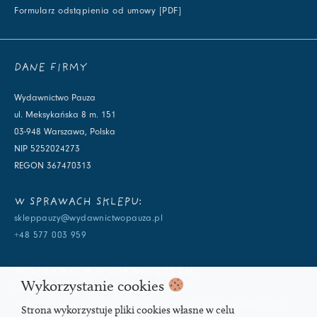
Formularz odstąpienia od umowy [PDF]
DANE FIRMY
Wydawnictwo Pauza
ul. Meksykańska 8 m. 151
03-948 Warszawa, Polska
NIP 5252024273
REGON 367470313
W SPRAWACH SKLEPU:
skleppauzy@wydawnictwopauza.pl
+48 577 003 959
W SPRAWACH WYDAWNICZYCH:
Wykorzystanie cookies
info@wydawnictwopauza.pl
+48 501 177 119 (czynny w dni powszednie w godzinach 11-15,
Strona wykorzystuje pliki cookies własne w celu