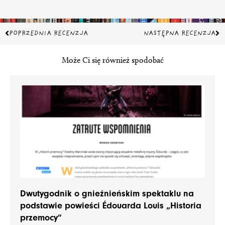
Prev
Na
POPRZEDNIA RECENZJA
NASTĘPNA RECENZJA
Może Ci się również spodobać
Dwutygodnik o gnieźnieńskim spektaklu na
podstawie powieści Édouarda Louis „Historia
przemocy”