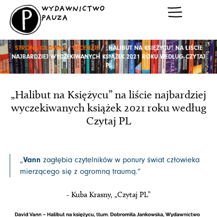
Przejdź
WYDAWNICTWO
do
PAUZA
treści
STRONA GŁÓWNA
/
RECENZJE
/ „HALIBUT NA KSIĘŻYCU” NA LIŚCIE
NAJBARDZIEJ WYCZEKIWANYCH KSIĄŻEK 2021 ROKU WEDŁUG CZYTAJ
PL
„Halibut na Księżycu” na liście najbardziej
wyczekiwanych książek 2021 roku według
Czytaj PL
Vann
„
zagłębia czytelników w ponury świat człowieka
mierzącego się z ogromną traumą.
”
- Kuba Krasny, „Czytaj PL”