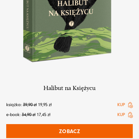
Halibut na Księżycu
książka:
39,90
zł
19,95
zł
KUP
e-book:
34,90
zł
17,45
zł
KUP
ZOBACZ