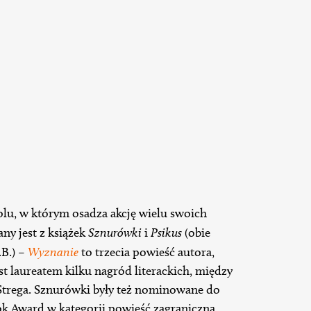
lu, w którym osadza akcję wielu swoich
ny jest z książek
Sznurówki
i
Psikus
(obie
B.) –
Wyznanie
to trzecia powieść autora,
st laureatem kilku nagród literackich, między
 Strega. Sznurówki były też nominowane do
ok Award w kategorii powieść zagraniczna