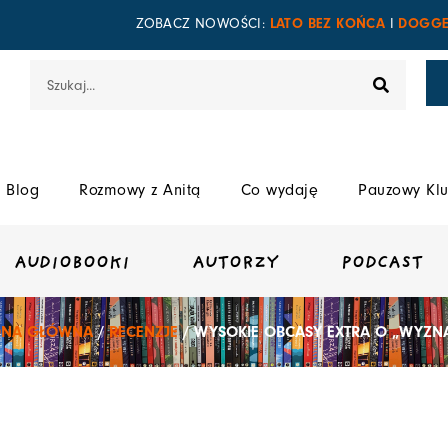
LATO BEZ KOŃCA
DOGGE
ZOBACZ NOWOŚCI:
I
Szukaj
Blog
Rozmowy z Anitą
Co wydaję
Pauzowy Klu
AUDIOBOOKI
AUTORZY
PODCAST
ONA GŁÓWNA
/
RECENZJE
/ WYSOKIE OBCASY EXTRA O „WYZN