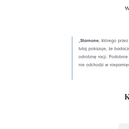
W
„
Starnone
, którego prze
tutaj pokazuje, że badacz
odrobinę racji. Podobnie 
nie odchodzi w niepamięć