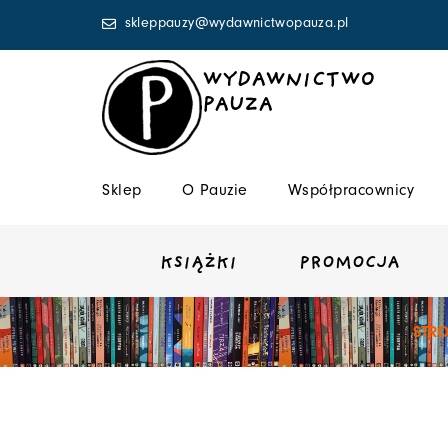
Przejdź
skleppauzy@wydawnictwopauza.pl
do
treści
WYDAWNICTWO
PAUZA
Sklep
O Pauzie
Współpracownicy
KSIĄŻKI
PROMOCJA
STR