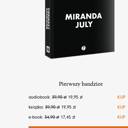
Pierwszy bandzior
audiobook:
39,90
zł
19,95
zł
KUP
książka:
39,90
zł
19,95
zł
KUP
e-book:
34,90
zł
17,45
zł
KUP