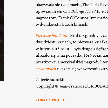
ukazywała się na łamach „The Paris Revie
opowiadań
No One Belongs Here More T
nagrodzony Frank O’Connor Internation
w dwudziestu trzech krajach.
Pierwszy bandzior
(
tytuł oryginalny:
The 
dwudziestu krajach, to pierwsza książka 
w lutym 2018 roku – była drugą książką
ukazało się w na początku 2019 roku, z
prestiżowej amerykańskiej nagrody lit
czworakach
ukazała się we wrześniu 202
Zdjęcie autorki:
Copyright © Jean-Francois DEROUBAI
ZOBACZ WIĘCEJ »