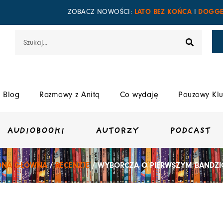
LATO BEZ KOŃCA
DOGGE
ZOBACZ NOWOŚCI:
I
Szukaj
Blog
Rozmowy z Anitą
Co wydaję
Pauzowy Klu
AUDIOBOOKI
AUTORZY
PODCAST
ONA GŁÓWNA
/
RECENZJE
/ WYBORCZA O PIERWSZYM BANDZI