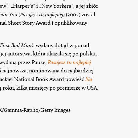
w”, „Harper’s” i „New Yorkera”, a jej zbiór
han You
(
Pasujesz tu najlepiej
) (2007) został
al Short Story Award i opublikowany
First Bad Man)
, wydany dotąd w ponad
jej autorstwa, która ukazała się po polsku,
 wydaną przez Pauzę.
Pasujesz tu najlepiej
aś najnowsza, nominowana do najbardziej
erackiej National Book Award powieść
Na
4 roku, kilka miesięcy po premierze w USA.
X/Gamma-Rapho/Getty Images