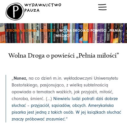
Przejdź
WYDAWNICTWO
do
PAUZA
treści
STRONA GŁÓWNA
/
RECENZJE
/ WOLNA DROGA O POWIEŚCI „PEŁNIA
MIŁOŚCI”
Wolna Droga o powieści „Pełnia miłości”
Nunez,
„
na co dzień m.in. wykładowczyni Uniwersytetu
Bostońskiego, pasjonująco, z wielką subtelnością
opowiada o tematach ważkich, jak przyjaźń, miłość,
choroba, śmierć. (…)
Niewielu ludzi potrafi dziś dobrze
słuchać – przyjaciół, sąsiadów, obcych. Amerykańska
pisarka jest jedną z takich osób. W jej książkach słuchać
znaczy próbować zrozumieć.
”