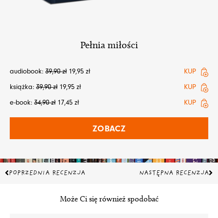
Pełnia miłości
audiobook:
39,90
zł
19,95
zł
KUP
książka:
39,90
zł
19,95
zł
KUP
e-book:
34,90
zł
17,45
zł
KUP
ZOBACZ
Prev
Na
POPRZEDNIA RECENZJA
NASTĘPNA RECENZJA
Może Ci się również spodobać