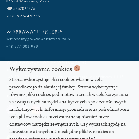
03-948 Warszawa, Polska
NIP 5252024273
REGON 367470313
W SPRAWACH SKLEPU:
skleppauzy@wydawnictwopauza.pl
+48 577 003 959
W SPRAWACH WYDAWNICZYCH:
Wykorzystanie cookies
info@wydawnictwopauza.pl
+48 501 177 119 (czynny w dni powszednie w godzinach 11-15,
Strona wykorzystuje pliki cookies własne w celu
proszę o wysłanie wiadomości SMS, gdybym nie odbierała)
prawidłowego działania jej funkcji. Strona wykorzystuje
również pliki cookies podmiotów trzecich w celu korzystania
SOCIAL MEDIA
z zewnętrznych narzędzi analitycznych, społecznościowych,
marketingowych. Informacje gromadzone za pośrednictwem
tych plików cookies przetwarzane są również przez
dostawców narzędzi zewnętrznych. Czy wyrażach zgodę na
PODCAST
korzystanie z innych niż niezbędne plików cookies na