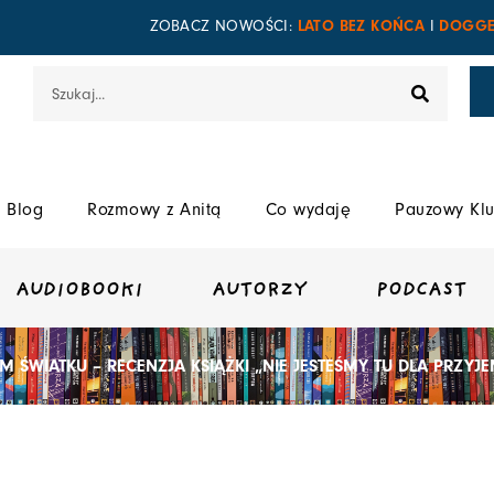
LATO BEZ KOŃCA
DOGGE
ZOBACZ NOWOŚCI:
I
Szukaj
Blog
Rozmowy z Anitą
Co wydaję
Pauzowy Klu
AUDIOBOOKI
AUTORZY
PODCAST
IM ŚWIATKU – RECENZJA KSIĄŻKI „NIE JESTEŚMY TU DLA PRZY