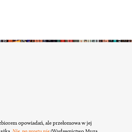
zbiorem opowiadań, ale przełomowa w jej
siążka,
Nie, po prostu nie
(Wydawnictwo Muza,