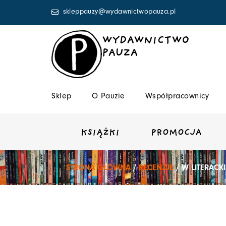
Przejdź
skleppauzy@wydawnictwopauza.pl
do
treści
WYDAWNICTWO
PAUZA
Sklep
O Pauzie
Współpracownicy
KSIĄŻKI
PROMOCJA
STRONA GŁÓWNA
/
RECENZJE
/ W LITERACK