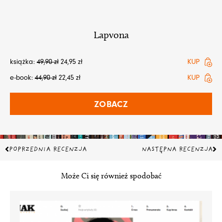
Lapvona
książka:
49,90
zł
24,95
zł
KUP
e-book:
44,90
zł
22,45
zł
KUP
ZOBACZ
Prev
Na
POPRZEDNIA RECENZJA
NASTĘPNA RECENZJA
Może Ci się również spodobać