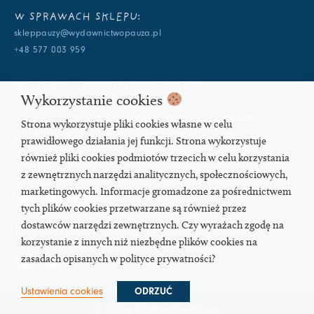
W SPRAWACH SKLEPU:
skleppauzy@wydawnictwopauza.pl
+48 577 003 959
W SPRAWACH WYDAWNICZYCH:
Wykorzystanie cookies
info@wydawnictwopauza.pl
+48 501 177 119 (czynny w dni powszednie w godzinach 11-15,
Strona wykorzystuje pliki cookies własne w celu
proszę o wysłanie wiadomości SMS, gdybym nie odbierała)
prawidłowego działania jej funkcji. Strona wykorzystuje
również pliki cookies podmiotów trzecich w celu korzystania
SOCIAL MEDIA
z zewnętrznych narzędzi analitycznych, społecznościowych,
marketingowych. Informacje gromadzone za pośrednictwem
tych plików cookies przetwarzane są również przez
dostawców narzędzi zewnętrznych. Czy wyrażach zgodę na
PODCAST
korzystanie z innych niż niezbędne plików cookies na
zasadach opisanych w polityce prywatności?
Ustawienia cookies
ODRZUĆ
© 2026 | Wydawnictwo Pauza