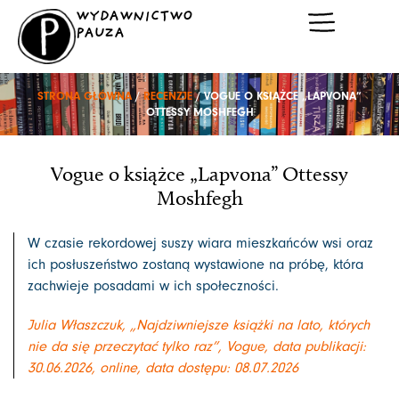
Przejdź
WYDAWNICTWO
do
PAUZA
treści
STRONA GŁÓWNA
/
RECENZJE
/ VOGUE O KSIĄŻCE „LAPVONA”
OTTESSY MOSHFEGH
Vogue o książce „Lapvona” Ottessy
Moshfegh
W czasie rekordowej suszy wiara mieszkańców wsi oraz
ich posłuszeństwo zostaną wystawione na próbę, która
zachwieje posadami w ich społeczności.
Julia Właszczuk, „Najdziwniejsze książki na lato, których
nie da się przeczytać tylko raz”, Vogue, data publikacji:
30.06.2026, online, data dostępu: 08.07.2026