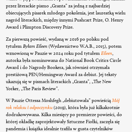
przez literackie pismo „Granta” za jedną z najbardziej
obiecujących pisarek młodego pokolenia, jest laureatką wielu
nagród literackich, między innymi Pushcart Prize, O. Henry
Award i Plimpton Discovery Prize.
Za pierwszą powieść, wydaną w 2016 po polsku pod
tytułem
Byłam Eileen
(Wydawnictwo W.A.B., 2015), potem
wznowioną w Pauzie w 2024 roku pod tytułem
Eileen
,
autorka była nominowana do National Book Critics Circle
Award i do Nagrody Bookera, jak również otrzymała
prestiżową PEN/Hemingway Award za debiut. Jej teksty
ukazują się w pismach literackich „Granta”, „The New
Yorker, „The Paris Review”.
W Pauzie Ottessa Moshfegh „debiutowała” powieścią
Mój
rok relaksu i odpoczynku
(2019), która była już kilkakrotnie
dodrukowywana. Kilka miesięcy po premierze powieści, do
której okładkę zaprojektowały Sztuczne Fiołki, zaczęła się
pandemia i książka idealnie trafiła w gusta czytelników