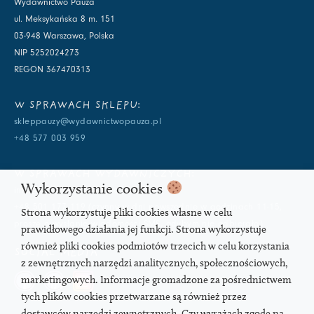
Wydawnictwo Pauza
ul. Meksykańska 8 m. 151
03-948 Warszawa, Polska
NIP 5252024273
REGON 367470313
W SPRAWACH SKLEPU:
skleppauzy@wydawnictwopauza.pl
+48 577 003 959
W SPRAWACH WYDAWNICZYCH:
Wykorzystanie cookies
info@wydawnictwopauza.pl
+48 501 177 119 (czynny w dni powszednie w godzinach 11-15,
Strona wykorzystuje pliki cookies własne w celu
proszę o wysłanie wiadomości SMS, gdybym nie odbierała)
prawidłowego działania jej funkcji. Strona wykorzystuje
również pliki cookies podmiotów trzecich w celu korzystania
SOCIAL MEDIA
z zewnętrznych narzędzi analitycznych, społecznościowych,
marketingowych. Informacje gromadzone za pośrednictwem
tych plików cookies przetwarzane są również przez
dostawców narzędzi zewnętrznych. Czy wyrażach zgodę na