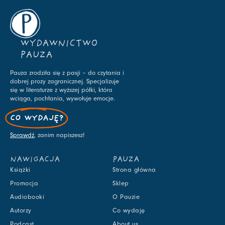
WYDAWNICTWO
PAUZA
Pauza zrodziła się z pasji – do czytania i
dobrej prozy zagranicznej. Specjalizuje
się w literaturze z wyższej półki, która
wciąga, pochłania, wywołuje emocje.
CO WYDAJĘ?
Sprawdź
, zanim napiszesz!
NAWIGACJA
PAUZA
Książki
Strona główna
Promocja
Sklep
Audiobooki
O Pauzie
Autorzy
Co wydaję
Podcast
About us