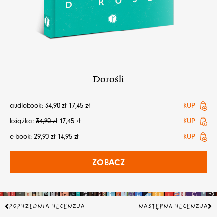
Dorośli
audiobook:
34,90
zł
17,45
zł
KUP
książka:
34,90
zł
17,45
zł
KUP
e-book:
29,90
zł
14,95
zł
KUP
ZOBACZ
Prev
Na
POPRZEDNIA RECENZJA
NASTĘPNA RECENZJA