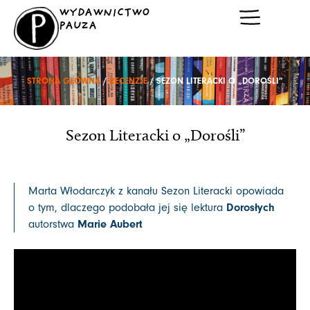
Przejdź
WYDAWNICTWO
do
PAUZA
treści
STRONA GŁÓWNA
/
RECENZJE
/ SEZON LITERACKI O „DOROŚLI”
Sezon Literacki o „Dorośli”
Marta Włodarczyk z kanału Sezon Literacki opowiada
Dorosłych
o tym, dlaczego podobała jej się lektura
Marie Aubert
autorstwa