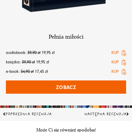
Pełnia miłości
audiobook:
39,90
zł
19,95
zł
KUP
książka:
39,90
zł
19,95
zł
KUP
e-book:
34,90
zł
17,45
zł
KUP
ZOBACZ
Prev
Na
POPRZEDNIA RECENZJA
NASTĘPNA RECENZJA
Może Ci się również spodobać