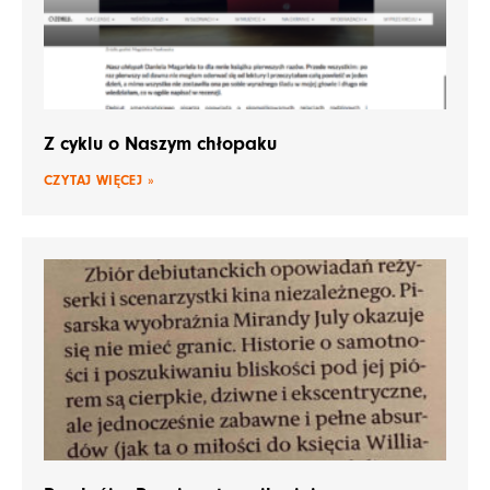
Z cyklu o Naszym chłopaku
CZYTAJ WIĘCEJ »