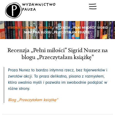
Przejdź
WYDAWNICTWO
do
PAUZA
treści
STRONA GŁÓWNA
/
RECENZJE
/ RECENZJA „PEŁNI MIŁOŚCI” SIGRID
NUNEZ NA BLOGU „PRZECZYTAŁAM KSIĄŻKĘ”
Recenzja „Pełni miłości” Sigrid Nunez na
blogu „Przeczytałam książkę”
Proza Nunez to bardzo intymna rzecz, bez fajerwerków i
zwrotów akcji. To proza delikatna, pisana z rozmysłem,
która uwalnia myśli i pozwala im swobodnie podążać w
różne strony.
Blog „Przeczytałam książkę”