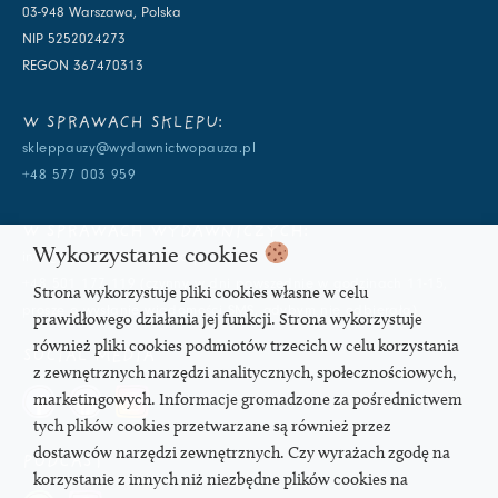
03-948 Warszawa, Polska
NIP 5252024273
REGON 367470313
W SPRAWACH SKLEPU:
skleppauzy@wydawnictwopauza.pl
+48 577 003 959
W SPRAWACH WYDAWNICZYCH:
Wykorzystanie cookies
info@wydawnictwopauza.pl
+48 501 177 119 (czynny w dni powszednie w godzinach 11-15,
Strona wykorzystuje pliki cookies własne w celu
proszę o wysłanie wiadomości SMS, gdybym nie odbierała)
prawidłowego działania jej funkcji. Strona wykorzystuje
również pliki cookies podmiotów trzecich w celu korzystania
SOCIAL MEDIA
z zewnętrznych narzędzi analitycznych, społecznościowych,
marketingowych. Informacje gromadzone za pośrednictwem
tych plików cookies przetwarzane są również przez
dostawców narzędzi zewnętrznych. Czy wyrażach zgodę na
PODCAST
korzystanie z innych niż niezbędne plików cookies na