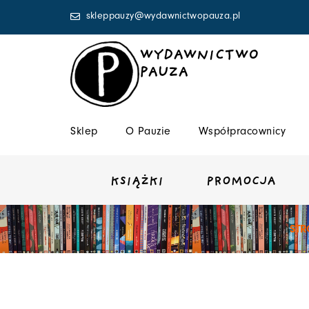
Przejdź
skleppauzy@wydawnictwopauza.pl
do
treści
WYDAWNICTWO
PAUZA
Sklep
O Pauzie
Współpracownicy
KSIĄŻKI
PROMOCJA
ST