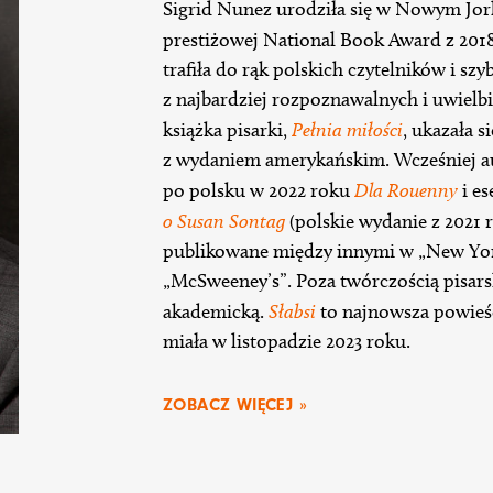
Sigrid Nunez urodziła się w Nowym Jorku
prestiżowej National Book Award z 201
trafiła do rąk polskich czytelników i szy
z najbardziej rozpoznawalnych i uwiel
książka pisarki,
Pełnia miłości
, ukazała 
z wydaniem amerykańskim. Wcześniej au
po polsku w 2022 roku
Dla Rouenny
i es
o Susan Sontag
(polskie wydanie z 2021 ro
publikowane między innymi w „New York 
„McSweeney’s”. Poza twórczością pisars
akademicką.
Słabsi
to najnowsza powieś
miała w listopadzie 2023 roku.
ZOBACZ WIĘCEJ »