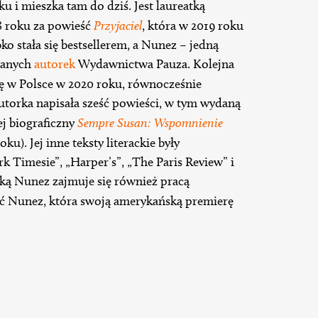
 i mieszka tam do dziś. Jest laureatką
8 roku za powieść
Przyjaciel
, która w 2019 roku
bko stała się bestsellerem, a Nunez – jedną
bianych
autorek
Wydawnictwa Pauza. Kolejna
się w Polsce w 2020 roku, równocześnie
torka napisała sześć powieści, w tym wydaną
ej biograficzny
Sempre Susan: Wspomnienie
ku). Jej inne teksty literackie były
Timesie”, „Harper’s”, „The Paris Review” i
ką Nunez zajmuje się również pracą
ć Nunez, która swoją amerykańską premierę