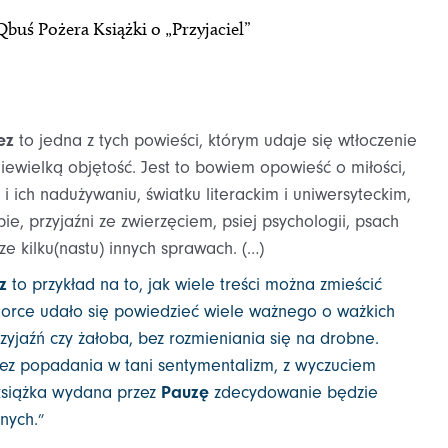
Qbuś Pożera Książki o „Przyjaciel”
ez
to jedna z tych powieści, którym udaje się wtłoczenie
iewielką objętość. Jest to bowiem opowieść o miłości,
i ich nadużywaniu, światku literackim i uniwersyteckim,
bie, przyjaźni ze zwierzęciem, psiej psychologii, psach
cze kilku(nastu) innych sprawach. (…)
z
to przykład na to, jak wiele treści można zmieścić
utorce udało się powiedzieć wiele ważnego o ważkich
rzyjaźń czy żałoba, bez rozmieniania się na drobne.
bez popadania w tani sentymentalizm, z wyczuciem
 książka wydana przez
Pauzę
zdecydowanie będzie
nych.
”