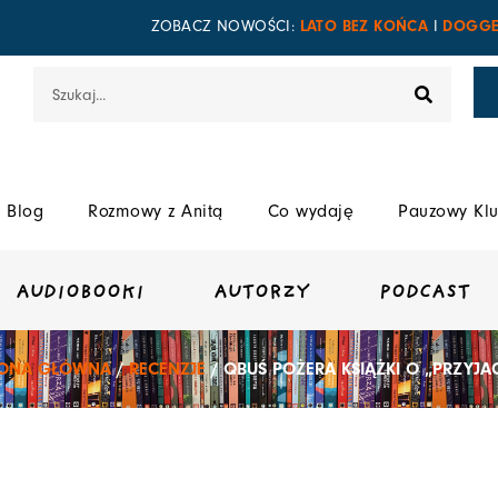
LATO BEZ KOŃCA
DOGGE
ZOBACZ NOWOŚCI:
I
Szukaj
Blog
Rozmowy z Anitą
Co wydaję
Pauzowy Klu
AUDIOBOOKI
AUTORZY
PODCAST
RONA GŁÓWNA
/
RECENZJE
/ QBUŚ POŻERA KSIĄŻKI O „PRZYJAC