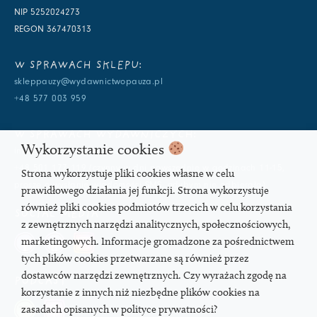
NIP 5252024273
REGON 367470313
W SPRAWACH SKLEPU:
skleppauzy@wydawnictwopauza.pl
+48 577 003 959
W SPRAWACH WYDAWNICZYCH:
Wykorzystanie cookies
info@wydawnictwopauza.pl
+48 501 177 119 (czynny w dni powszednie w godzinach 11-15,
Strona wykorzystuje pliki cookies własne w celu
proszę o wysłanie wiadomości SMS, gdybym nie odbierała)
prawidłowego działania jej funkcji. Strona wykorzystuje
również pliki cookies podmiotów trzecich w celu korzystania
SOCIAL MEDIA
z zewnętrznych narzędzi analitycznych, społecznościowych,
marketingowych. Informacje gromadzone za pośrednictwem
tych plików cookies przetwarzane są również przez
dostawców narzędzi zewnętrznych. Czy wyrażach zgodę na
PODCAST
korzystanie z innych niż niezbędne plików cookies na
zasadach opisanych w polityce prywatności?