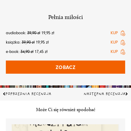
Pełnia miłości
audiobook:
39,90
zł
19,95
zł
KUP
książka:
39,90
zł
19,95
zł
KUP
e-book:
34,90
zł
17,45
zł
KUP
ZOBACZ
Prev
Na
POPRZEDNIA RECENZJA
NASTĘPNA RECENZJA
Może Ci się również spodobać