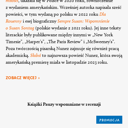
miłości
, ukazała się w Polsce w 2020 roku, równocześnie
z wydaniem amerykańskim. Wcześniej autorka napisała sześć
powieści, w tym wydaną po polsku w 2022 roku
Dla
Rouenny
i esej biograficzny
Sempre Susan: Wspomnienie
o Susan Sontag
(polskie wydanie z 2021 roku). Jej inne teksty
literackie były publikowane między innymi w „New York
Timesie”, „Harper’s”, „The Paris Review” i „McSweeney’s”.
Poza twórczością pisarską Nunez zajmuje się również pracą
akademicką.
Słabsi
to najnowsza powieść Nunez, która swoją
amerykańską premierę miała w listopadzie 2023 roku.
ZOBACZ WIĘCEJ »
Książki Pauzy wspomniane w recenzji
PROMOCJA