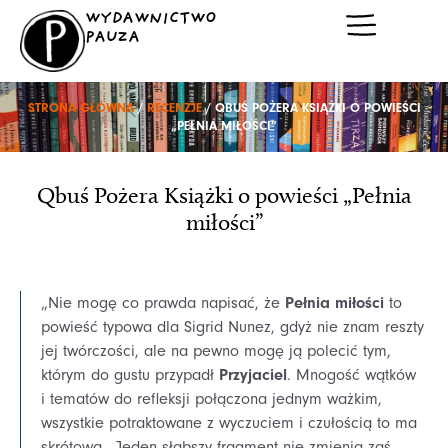
Przejdź
WYDAWNICTWO
do
PAUZA
treści
STRONA GŁÓWNA
/
RECENZJE
/ QBUŚ POŻERA KSIĄŻKI O POWIEŚCI
„PEŁNIA MIŁOŚCI”
Qbuś Pożera Książki o powieści „Pełnia
miłości”
Pełnia miłości
„Nie mogę co prawda napisać, że
to
powieść typowa dla Sigrid Nunez, gdyż nie znam reszty
jej twórczości, ale na pewno mogę ją polecić tym,
Przyjaciel
którym do gustu przypadł
. Mnogość wątków
i tematów do refleksji połączona jednym ważkim,
wszystkie potraktowane z wyczuciem i czułością to ma
skrótowa . Jeden słabszy fragment nie zmienia zaś