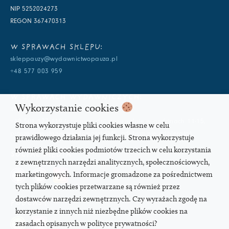
NIP 5252024273
REGON 367470313
W SPRAWACH SKLEPU:
skleppauzy@wydawnictwopauza.pl
+48 577 003 959
W SPRAWACH WYDAWNICZYCH:
Wykorzystanie cookies
info@wydawnictwopauza.pl
+48 501 177 119 (czynny w dni powszednie w godzinach 11-15,
Strona wykorzystuje pliki cookies własne w celu
proszę o wysłanie wiadomości SMS, gdybym nie odbierała)
prawidłowego działania jej funkcji. Strona wykorzystuje
również pliki cookies podmiotów trzecich w celu korzystania
SOCIAL MEDIA
z zewnętrznych narzędzi analitycznych, społecznościowych,
marketingowych. Informacje gromadzone za pośrednictwem
tych plików cookies przetwarzane są również przez
dostawców narzędzi zewnętrznych. Czy wyrażach zgodę na
PODCAST
korzystanie z innych niż niezbędne plików cookies na
zasadach opisanych w polityce prywatności?