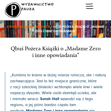
Przejdź
WYDAWNICTWO
do
PAUZA
treści
STRONA GŁÓWNA
/
RECENZJE
/ QBUŚ POŻERA KSIĄŻKI O „MADAME
ZERO I INNE OPOWIADANIA”
Qbuś Pożera Książki o „Madame Zero
i inne opowiadania”
„Kumbria to kraina w dużej mierze rolnicza, ale i naturą
zachwycająca. Jest to też miejsce graniczne, które
z racji szkockiej bliskości wchłonęło wiele krwi i wiele
rozpaczy słyszało. Wiele osób stamtąd ucieka, ale
Sarah Hall
i niemało wraca.
wywodzi się z tego
regionu, a jej pióro bardzo często tam
Madame Zero i inne opowiadania
wędruje.
nie