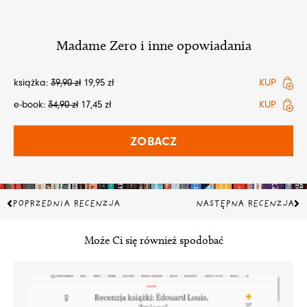
Madame Zero i inne opowiadania
książka:
39,90
zł
19,95
zł
KUP
e-book:
34,90
zł
17,45
zł
KUP
ZOBACZ
Prev
Na
POPRZEDNIA RECENZJA
NASTĘPNA RECENZJA
Może Ci się również spodobać