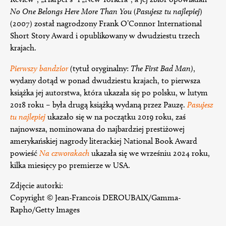
No One Belongs Here More Than You
(
Pasujesz tu najlepiej
)
(2007) został nagrodzony Frank O’Connor International
Short Story Award i opublikowany w dwudziestu trzech
krajach.
Pierwszy bandzior
(
tytuł oryginalny:
The First Bad Man)
,
wydany dotąd w ponad dwudziestu krajach, to pierwsza
książka jej autorstwa, która ukazała się po polsku, w lutym
2018 roku – była drugą książką wydaną przez Pauzę.
Pasujesz
tu najlepiej
ukazało się w na początku 2019 roku, zaś
najnowsza, nominowana do najbardziej prestiżowej
amerykańskiej nagrody literackiej National Book Award
powieść
Na czworakach
ukazała się we wrześniu 2024 roku,
kilka miesięcy po premierze w USA.
Zdjęcie autorki:
Copyright © Jean-Francois DEROUBAIX/Gamma-
Rapho/Getty Images