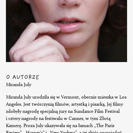
O AUTORZE
Miranda July
Miranda July urodziła się w Vermont, obecnie mieszka w Los
Angeles. Jest twórczynią filmów, artystką i pisarką. Jej filmy
zdobyły nagrodę specjalną jury na Sundance Film Festival
i cztery nagrody na festiwalu w Cannes, w tym Złotą
Kamerę. Proza July ukazywała się na łamach „The Paris
Review”, „Harper’s” i „New Yorkera”, a jej zbiór opowiadań