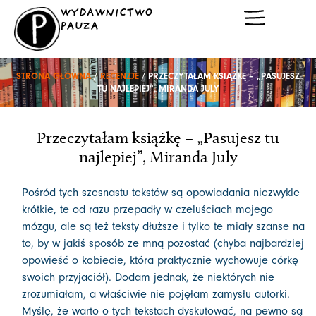
Przejdź
WYDAWNICTWO
do
PAUZA
treści
STRONA GŁÓWNA
/
RECENZJE
/ PRZECZYTAŁAM KSIĄŻKĘ – „PASUJESZ
TU NAJLEPIEJ”, MIRANDA JULY
Przeczytałam książkę – „Pasujesz tu
najlepiej”, Miranda July
Pośród tych szesnastu tekstów są opowiadania niezwykle
krótkie, te od razu przepadły w czeluściach mojego
mózgu, ale są też teksty dłuższe i tylko te miały szanse na
to, by w jakiś sposób ze mną pozostać (chyba najbardziej
opowieść o kobiecie, która praktycznie wychowuje córkę
swoich przyjaciół). Dodam jednak, że niektórych nie
zrozumiałam, a właściwie nie pojęłam zamysłu autorki.
Myślę, że warto o tych tekstach dyskutować, na pewno są