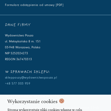
Formularz odstąpienia od umowy [PDF]
DANE FIRMY
Wydawnictwo Pauza
ul. Meksykańska 8 m. 151
03-948 Warszawa, Polska
NIP 5252024273
REGON 367470313
W SPRAWACH SKLEPU:
skleppauzy@wydawnictwopauza.pl
+48 577 003 959
W SPRAWACH WYDAWNICZYCH:
Wykorzystanie cookies
info@wydawnictwopauza.pl
+48 501 177 119 (czynny w dni powszednie w godzinach 11-15,
Strona wykorzystuje pliki cookies własne w celu