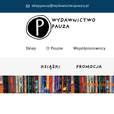
Przejdź
skleppauzy@wydawnictwopauza.pl
do
treści
WYDAWNICTWO
PAUZA
Sklep
O Pauzie
Współpracownicy
KSIĄŻKI
PROMOCJA
STRONA GŁÓWN