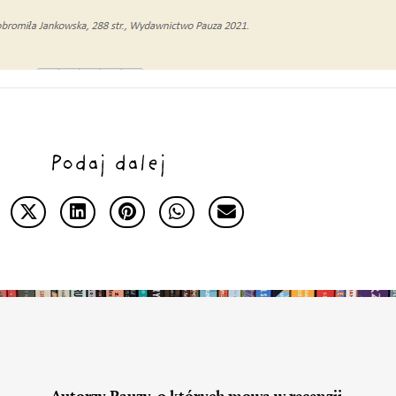
Podaj dalej
Autorzy Pauzy, o których mowa w recenzji