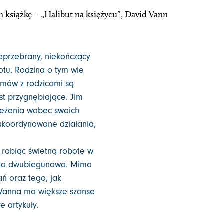
 książkę – „Halibut na księżycu”, David Vann
ieprzebrany, niekończący
rotu. Rodzina o tym wie
ozmów z rodzicami są
st przygnębiające. Jim
rzeżenia wobec swoich
ieskoordynowane działania,
 robiąc świetną robotę w
ywna dwubiegunowa. Mimo
ń oraz tego, jak
 Vanna ma większe szanse
 artykuły.