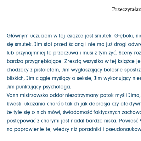
Przeczytałam
Głównym uczuciem w tej książce jest smutek. Głęboki, n
się smutek. Jim stoi przed ścianą i nie ma już drogi odw
lub przynajmniej to przeczuwa i musi z tym żyć. Sceny r
bardzo przygnębiające. Zresztą wszystko w tej książce je
chodzący z pistoletem, Jim wygłaszający bolesne spost
bliskich, Jim ciągle myślący o seksie, Jim wykonujący n
Jim punktujący psychologa.
Vann mistrzowsko oddał niezatrzymany potok myśli Jima,
kwestii ukazania chorób takich jak depresja czy afekt
że tyle się o nich mówi, świadomość faktycznych zachowa
postępować z chorymi jest nadal bardzo niska. Powieść
na poprawienie tej wiedzy niż poradniki i pseudonaukowe