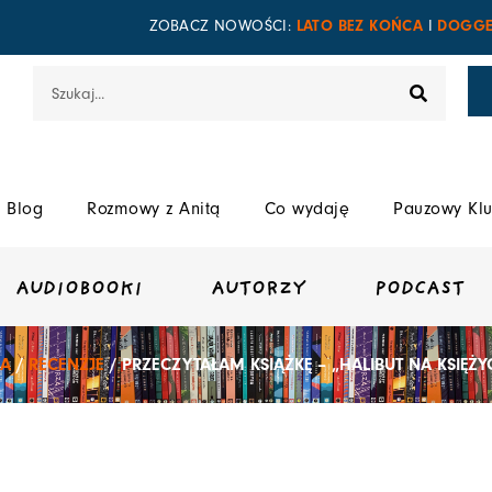
LATO BEZ KOŃCA
DOGGE
ZOBACZ NOWOŚCI:
I
Szukaj
Blog
Rozmowy z Anitą
Co wydaję
Pauzowy Klu
AUDIOBOOKI
AUTORZY
PODCAST
A
/
RECENZJE
/ PRZECZYTAŁAM KSIĄŻKĘ – „HALIBUT NA KSIĘŻY