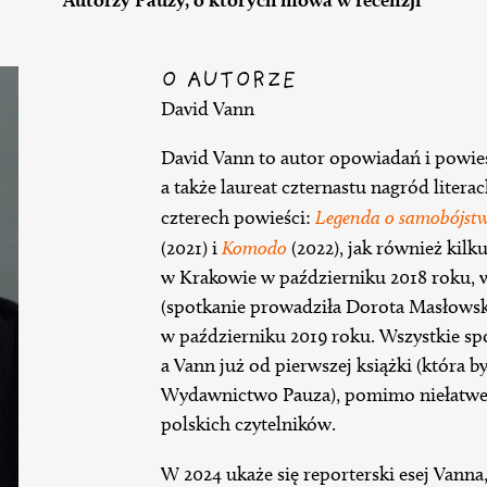
O AUTORZE
David Vann
David Vann to autor opowiadań i powie
a także laureat czternastu nagród literac
czterech powieści:
Legenda o samobójstw
(2021) i
Komodo
(2022), jak również kilk
w Krakowie w październiku 2018 roku, 
(spotkanie prowadziła Dorota Masłows
w październiku 2019 roku. Wszystkie spo
a Vann już od pierwszej książki (która b
Wydawnictwo Pauza), pomimo niełatwej
polskich czytelników.
W 2024 ukaże się reporterski esej Vanna