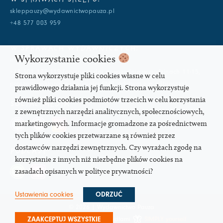
skleppauzy@wydawnictwopauza.pl
+48 577 003 959
W SPRAWACH WYDAWNICZYCH:
Wykorzystanie cookies
info@wydawnictwopauza.pl
+48 501 177 119 (czynny w dni powszednie w godzinach 11-15,
Strona wykorzystuje pliki cookies własne w celu
proszę o wysłanie wiadomości SMS, gdybym nie odbierała)
prawidłowego działania jej funkcji. Strona wykorzystuje
również pliki cookies podmiotów trzecich w celu korzystania
SOCIAL MEDIA
z zewnętrznych narzędzi analitycznych, społecznościowych,
marketingowych. Informacje gromadzone za pośrednictwem
tych plików cookies przetwarzane są również przez
dostawców narzędzi zewnętrznych. Czy wyrażach zgodę na
PODCAST
korzystanie z innych niż niezbędne plików cookies na
zasadach opisanych w polityce prywatności?
Ustawienia cookies
ODRZUĆ
© 2026 | Wydawnictwo Pauza
Strona pod troskliwymi skrzydłami
SIMPLY yourself
ZAAKCEPTUJ WSZYSTKIE