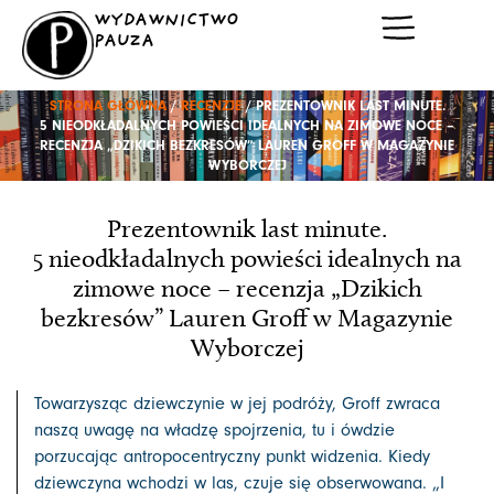
Przejdź
WYDAWNICTWO
do
PAUZA
treści
STRONA GŁÓWNA
/
RECENZJE
/ PREZENTOWNIK LAST MINUTE.
5 NIEODKŁADALNYCH POWIEŚCI IDEALNYCH NA ZIMOWE NOCE –
RECENZJA „DZIKICH BEZKRESÓW” LAUREN GROFF W MAGAZYNIE
WYBORCZEJ
Prezentownik last minute.
5 nieodkładalnych powieści idealnych na
zimowe noce – recenzja „Dzikich
bezkresów” Lauren Groff w Magazynie
Wyborczej
Towarzysząc dziewczynie w jej podróży, Groff zwraca
naszą uwagę na władzę spojrzenia, tu i ówdzie
porzucając antropocentryczny punkt widzenia. Kiedy
dziewczyna wchodzi w las, czuje się obserwowana. „I