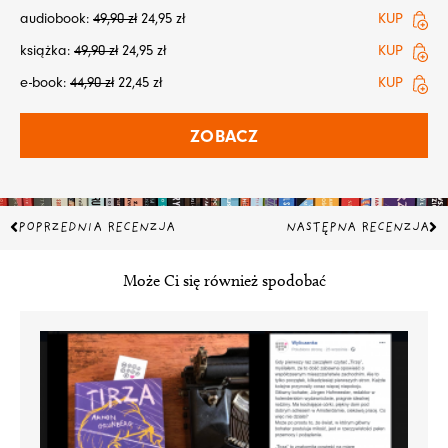
audiobook:
49,90
zł
24,95
zł
KUP
książka:
49,90
zł
24,95
zł
KUP
e-book:
44,90
zł
22,45
zł
KUP
ZOBACZ
Prev
Na
POPRZEDNIA RECENZJA
NASTĘPNA RECENZJA
Może Ci się również spodobać