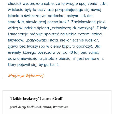
chociaż wyobrażała sobie, że to wrogie spojrzenia ludzi,
w istocie były to oczy lasu przypatrującego się nowej
istocie o świszczącym oddechu i ostrym ludzkim
smrodzie, stawiającej nocne kroki". Zaciekawione ptaki
widzą w łódzkie śpiącą „człowieczą dziewczynę". Z kolei
Lamentacja próbuje spojrzeć na siebie oczami dzieci
tubylców: „patykowata istota, niekoniecznie ludzka",
zjawa bez twarzy (bo w cieniu kaptura opończy). Dla
eremity, którego puszcza więzi od 40 lat, ona sama,
dawno niewidziana „istota z piersiami" jest demonem,
który pojawił się, by go kusić.
Magazyn Wyborczej