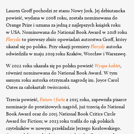
Lauren Groff pochodzi ze stanu Nowy Jork. Jej debiutancka
powieść, wydana w 2008 roku, została nominowana do
Orange Prize i uznana za jedną z najlepszych książek roku
w USA. Nominowana do National Book Award w 2018 roku
Floryda
to pierwszy zbiór opowiadań autorstwa Groff, który
ukazał się po polsku. Przy okazji premiery
Florydy
autorka
odwiedziła w maju 2019 roku Kraków, Wrocław i Warszawę.
W 2022 roku ukazała się po polsku powieść
Wyspa kobiet
,
również nominowana do National Book Award. W tym
samym roku autorka otrzymała nagrodę im. Joyce Carol
Oates za całokształt twórczości.
Trzecia powieść,
Fatum i furia
z 2015 roku, zapewniła pisarce
nominacje do prestiżowych nagród, już trzecią do National
Book Award oraz do 2015 National Book Critics Circle
Award for Fiction; w 2023 roku trafiła do rąk polskich
czytelników w nowym przekładzie Jerzego Kozłowskiego.