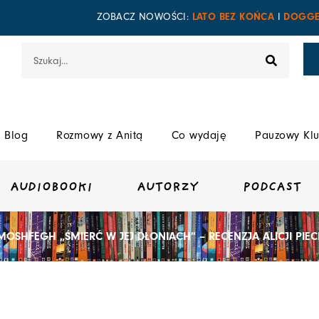
LATO BEZ KOŃCA
DOGGE
ZOBACZ NOWOŚCI:
I
Szukaj
Blog
Rozmowy z Anitą
Co wydaję
Pauzowy Klu
AUDIOBOOKI
AUTORZY
PODCAST
MOSHFEGH „ŚMIERĆ W JEJ DŁONIACH” – RECENZJA ALICJI PIEC