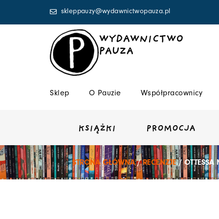
Przejdź
skleppauzy@wydawnictwopauza.pl
do
treści
WYDAWNICTWO
PAUZA
Sklep
O Pauzie
Współpracownicy
KSIĄŻKI
PROMOCJA
STRONA GŁÓWNA
/
RECENZJE
/ OTTESSA 