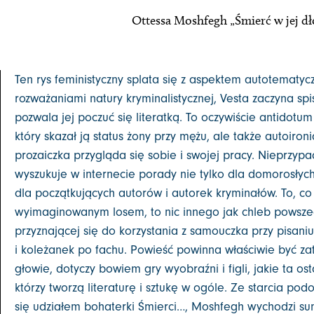
Ottessa Moshfegh „Śmierć w jej dło
Ten rys feministyczny splata się z aspektem autotemat
rozważaniami natury kryminalistycznej, Vesta zaczyna spi
pozwala jej poczuć się literatką. To oczywiście antidotu
który skazał ją status żony przy mężu, ale także autoiro
prozaiczka przygląda się sobie i swojej pracy. Nieprzy
wyszukuje w internecie porady nie tylko dla domorosłych
dla początkujących autorów i autorek kryminałów. To, co 
wyimaginowanym losem, to nic innego jak chleb powsze
przyznającej się do korzystania z samouczka przy pisaniu
i koleżanek po fachu. Powieść powinna właściwie być za
głowie, dotyczy bowiem gry wyobraźni i figli, jakie ta ost
którzy tworzą literaturę i sztukę w ogóle. Ze starcia po
się udziałem bohaterki Śmierci…, Moshfegh wychodzi