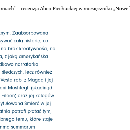
niach” – recenzja Alicji Piechuckiej w miesięczniku „Nowe 
ycznym. Zaabsorbowana
sywać całą historię, co
m na brak kreatywności, na
nia, z jaką amerykańska
padkowo narratorka
 śledczych, lecz również
Vesta robi z Magdą i jej
dni Moshfegh (skądinąd
 Eileen) oraz jej kolegów
tytułowana Śmierć w jej
atnia potrafi płatać tym,
dobnego temu, które staje
 summa summarum