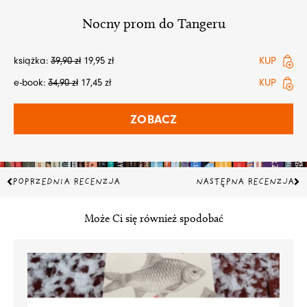
Nocny prom do Tangeru
książka:
39,90
zł
19,95
zł
KUP
e-book:
34,90
zł
17,45
zł
KUP
ZOBACZ
Prev
Na
POPRZEDNIA RECENZJA
NASTĘPNA RECENZJA
Może Ci się również spodobać