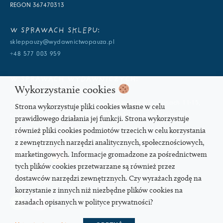
REGON 367470313
W SPRAWACH SKLEPU:
skleppauzy@wydawnictwopauza.pl
+48 577 003 959
W SPRAWACH WYDAWNICZYCH:
Wykorzystanie cookies
info@wydawnictwopauza.pl
+48 501 177 119 (czynny w dni powszednie w godzinach 11-15,
Strona wykorzystuje pliki cookies własne w celu
proszę o wysłanie wiadomości SMS, gdybym nie odbierała)
prawidłowego działania jej funkcji. Strona wykorzystuje
również pliki cookies podmiotów trzecich w celu korzystania
SOCIAL MEDIA
z zewnętrznych narzędzi analitycznych, społecznościowych,
marketingowych. Informacje gromadzone za pośrednictwem
tych plików cookies przetwarzane są również przez
dostawców narzędzi zewnętrznych. Czy wyrażach zgodę na
PODCAST
korzystanie z innych niż niezbędne plików cookies na
zasadach opisanych w polityce prywatności?