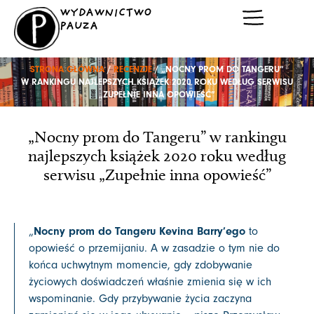
Przejdź
WYDAWNICTWO
do
PAUZA
treści
STRONA GŁÓWNA
/
RECENZJE
/ „NOCNY PROM DO TANGERU”
W RANKINGU NAJLEPSZYCH KSIĄŻEK 2020 ROKU WEDŁUG SERWISU
„ZUPEŁNIE INNA OPOWIEŚĆ”
„Nocny prom do Tangeru” w rankingu
najlepszych książek 2020 roku według
serwisu „Zupełnie inna opowieść”
Nocny prom do Tangeru
Kevina Barry’ego
„
to
opowieść o przemijaniu. A w zasadzie o tym nie do
końca uchwytnym momencie, gdy zdobywanie
życiowych doświadczeń właśnie zmienia się w ich
wspominanie. Gdy przybywanie życia zaczyna