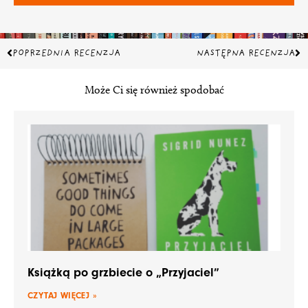
Prev
Na
POPRZEDNIA RECENZJA
NASTĘPNA RECENZJA
Może Ci się również spodobać
Książką po grzbiecie o „Przyjaciel”
CZYTAJ WIĘCEJ »