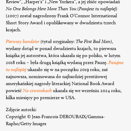
Review”, „Harper’s” i „New Yorkera”, a jej zbiór opowiadań
No One Belongs Here More Than You
(
Pasujesz tu najlepiej
)
(2007) został nagrodzony Frank O’Connor International
Short Story Award i opublikowany w dwudziestu trzech
krajach.
Pierwszy bandzior
(
tytuł oryginalny:
The First Bad Man)
,
wydany dotąd w ponad dwudziestu krajach, to pierwsza
książka jej autorstwa, która ukazała się po polsku, w lutym
2018 roku – była drugą książką wydaną przez Pauzę.
Pasujesz
tu najlepiej
ukazało się w na początku 2019 roku, zaś
najnowsza, nominowana do najbardziej prestiżowej
amerykańskiej nagrody literackiej National Book Award
powieść
Na czworakach
ukazała się we wrześniu 2024 roku,
kilka miesięcy po premierze w USA.
Zdjęcie autorki:
Copyright © Jean-Francois DEROUBAIX/Gamma-
Rapho/Getty Images