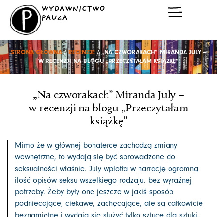
Przejdź
WYDAWNICTWO
do
PAUZA
treści
STRONA GŁÓWNA
/
RECENZJE
/ „NA CZWORAKACH” MIRANDA JULY –
W RECENZJI NA BLOGU „PRZECZYTAŁAM KSIĄŻKĘ”
„Na czworakach” Miranda July –
w recenzji na blogu „Przeczytałam
książkę”
Mimo że w głównej bohaterce zachodzą zmiany
wewnętrzne, to wydają się być sprowadzone do
seksualności właśnie. July wplotła w narrację ogromną
ilość opisów seksu wszelkiego rodzaju. bez wyraźnej
potrzeby. Żeby były one jeszcze w jakiś sposób
podniecające, ciekawe, zachęcające, ale są całkowicie
beznamiętne i wydają się służyć tylko sztuce dla sztuki.