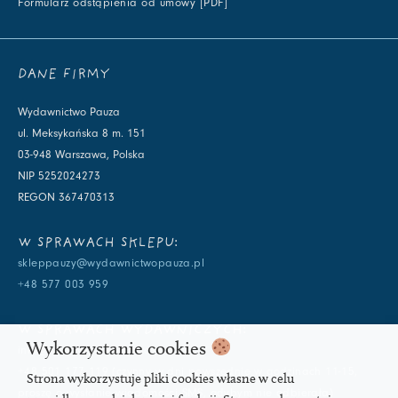
Formularz odstąpienia od umowy [PDF]
DANE FIRMY
Wydawnictwo Pauza
ul. Meksykańska 8 m. 151
03-948 Warszawa, Polska
NIP 5252024273
REGON 367470313
W SPRAWACH SKLEPU:
skleppauzy@wydawnictwopauza.pl
+48 577 003 959
W SPRAWACH WYDAWNICZYCH:
Wykorzystanie cookies
info@wydawnictwopauza.pl
+48 501 177 119 (czynny w dni powszednie w godzinach 11-15,
Strona wykorzystuje pliki cookies własne w celu
proszę o wysłanie wiadomości SMS, gdybym nie odbierała)