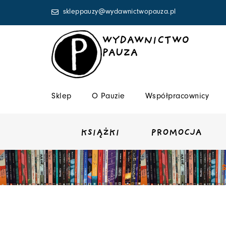
Przejdź
skleppauzy@wydawnictwopauza.pl
do
treści
WYDAWNICTWO
PAUZA
Sklep
O Pauzie
Współpracownicy
KSIĄŻKI
PROMOCJA