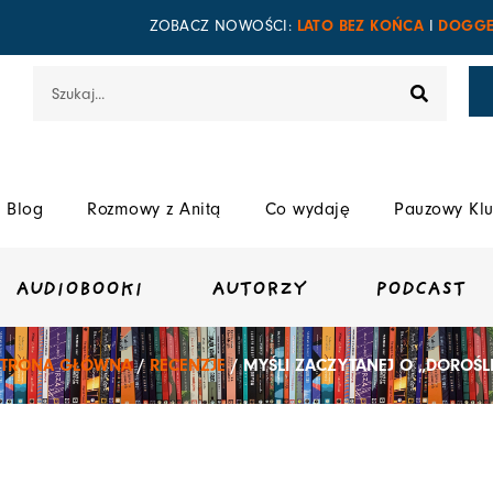
LATO BEZ KOŃCA
DOGGE
ZOBACZ NOWOŚCI:
I
Szukaj
Blog
Rozmowy z Anitą
Co wydaję
Pauzowy Klu
AUDIOBOOKI
AUTORZY
PODCAST
STRONA GŁÓWNA
/
RECENZJE
/ MYŚLI ZACZYTANEJ O „DOROŚLI