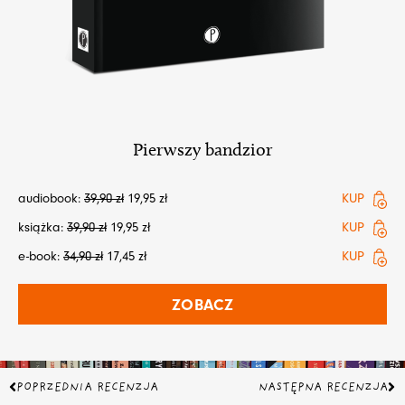
Pierwszy bandzior
audiobook:
39,90
zł
19,95
zł
KUP
książka:
39,90
zł
19,95
zł
KUP
e-book:
34,90
zł
17,45
zł
KUP
ZOBACZ
Prev
Na
POPRZEDNIA RECENZJA
NASTĘPNA RECENZJA