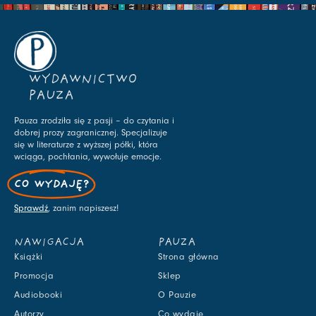
WYDAWNICTWO
PAUZA
Pauza zrodziła się z pasji – do czytania i
dobrej prozy zagranicznej. Specjalizuje
się w literaturze z wyższej półki, która
wciąga, pochłania, wywołuje emocje.
CO WYDAJĘ?
Sprawdź
, zanim napiszesz!
NAWIGACJA
PAUZA
Książki
Strona główna
Promocja
Sklep
Audiobooki
O Pauzie
Autorzy
Co wydaję