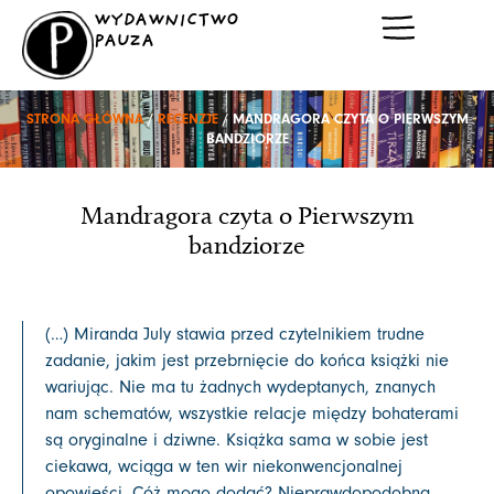
Przejdź
WYDAWNICTWO
do
PAUZA
treści
STRONA GŁÓWNA
/
RECENZJE
/ MANDRAGORA CZYTA O PIERWSZYM
BANDZIORZE
Mandragora czyta o Pierwszym
bandziorze
(…) Miranda July stawia przed czytelnikiem trudne
zadanie, jakim jest przebrnięcie do końca książki nie
wariując. Nie ma tu żadnych wydeptanych, znanych
nam schematów, wszystkie relacje między bohaterami
są oryginalne i dziwne. Książka sama w sobie jest
ciekawa, wciąga w ten wir niekonwencjonalnej
opowieści. Cóż mogę dodać? Nieprawdopodobna