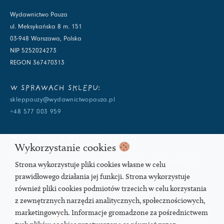
Wydawnictwo Pauza
ul. Meksykańska 8 m. 151
03-948 Warszawa, Polska
NIP 5252024273
REGON 367470313
W SPRAWACH SKLEPU:
skleppauzy@wydawnictwopauza.pl
+48 577 003 959
W SPRAWACH WYDAWNICZYCH:
Wykorzystanie cookies
info@wydawnictwopauza.pl
+48 501 177 119 (czynny w dni powszednie w godzinach 11-15,
Strona wykorzystuje pliki cookies własne w celu
proszę o wysłanie wiadomości SMS, gdybym nie odbierała)
prawidłowego działania jej funkcji. Strona wykorzystuje
również pliki cookies podmiotów trzecich w celu korzystania
SOCIAL MEDIA
z zewnętrznych narzędzi analitycznych, społecznościowych,
marketingowych. Informacje gromadzone za pośrednictwem