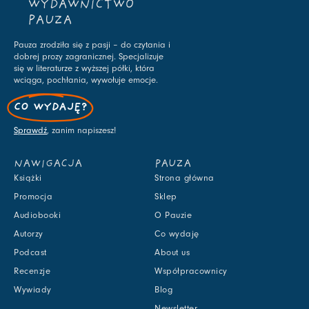
WYDAWNICTWO
PAUZA
Pauza zrodziła się z pasji – do czytania i
dobrej prozy zagranicznej. Specjalizuje
się w literaturze z wyższej półki, która
wciąga, pochłania, wywołuje emocje.
CO WYDAJĘ?
Sprawdź
, zanim napiszesz!
NAWIGACJA
PAUZA
Książki
Strona główna
Promocja
Sklep
Audiobooki
O Pauzie
Autorzy
Co wydaję
Podcast
About us
Recenzje
Współpracownicy
Wywiady
Blog
Newsletter