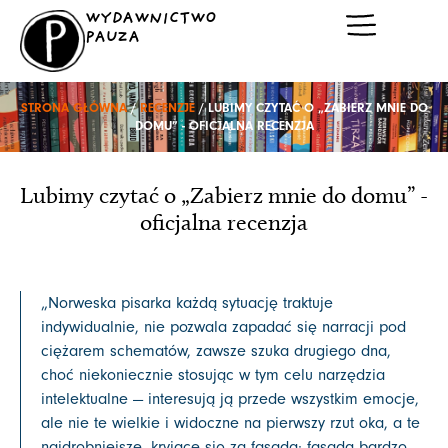
Przejdź
WYDAWNICTWO
do
PAUZA
treści
STRONA GŁÓWNA
/
RECENZJE
/ LUBIMY CZYTAĆ O „ZABIERZ MNIE DO
DOMU” - OFICJALNA RECENZJA
Lubimy czytać o „Zabierz mnie do domu” -
oficjalna recenzja
„Norweska pisarka każdą sytuację traktuje
indywidualnie, nie pozwala zapadać się narracji pod
ciężarem schematów, zawsze szuka drugiego dna,
choć niekoniecznie stosując w tym celu narzędzia
intelektualne — interesują ją przede wszystkim emocje,
ale nie te wielkie i widoczne na pierwszy rzut oka, a te
najdrobniejsze, kryjące się za fasadą; fasadą bardzo