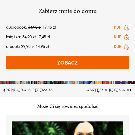
Zabierz mnie do domu
audiobook:
34,90
zł
17,45
zł
KUP
książka:
34,90
zł
17,45
zł
KUP
e-book:
29,90
zł
14,95
zł
KUP
ZOBACZ
Prev
Na
POPRZEDNIA RECENZJA
NASTĘPNA RECENZJA
Może Ci się również spodobać