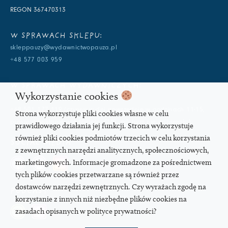
REGON 367470313
W SPRAWACH SKLEPU:
skleppauzy@wydawnictwopauza.pl
+48 577 003 959
W SPRAWACH WYDAWNICZYCH:
Wykorzystanie cookies
info@wydawnictwopauza.pl
+48 501 177 119 (czynny w dni powszednie w godzinach 11-15,
Strona wykorzystuje pliki cookies własne w celu
proszę o wysłanie wiadomości SMS, gdybym nie odbierała)
prawidłowego działania jej funkcji. Strona wykorzystuje
również pliki cookies podmiotów trzecich w celu korzystania
SOCIAL MEDIA
z zewnętrznych narzędzi analitycznych, społecznościowych,
marketingowych. Informacje gromadzone za pośrednictwem
tych plików cookies przetwarzane są również przez
dostawców narzędzi zewnętrznych. Czy wyrażach zgodę na
PODCAST
korzystanie z innych niż niezbędne plików cookies na
zasadach opisanych w polityce prywatności?