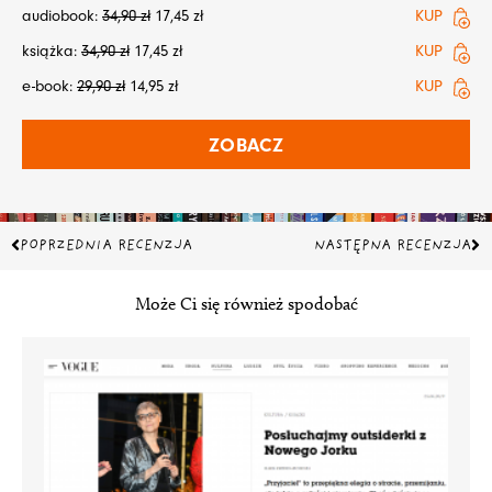
audiobook:
34,90
zł
17,45
zł
KUP
książka:
34,90
zł
17,45
zł
KUP
e-book:
29,90
zł
14,95
zł
KUP
ZOBACZ
Prev
Na
POPRZEDNIA RECENZJA
NASTĘPNA RECENZJA
Może Ci się również spodobać