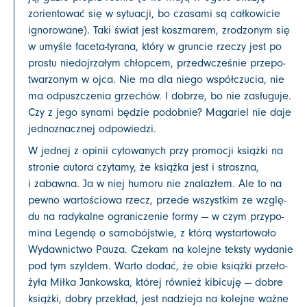
zorien­to­wać się w sytu­acji, bo cza­sa­mi są cał­ko­wi­cie
igno­ro­wa­ne). Taki świat jest kosz­ma­rem, zro­dzo­nym się
w umy­śle faceta-tyrana, któ­ry w grun­cie rze­czy jest po
pro­stu nie­doj­rza­łym chłop­cem, przed­wcze­śnie prze­po­
twa­rzo­nym w ojca. Nie ma dla nie­go współ­czu­cia, nie
ma odpusz­cze­nia grze­chów. I dobrze, bo nie zasłu­gu­je.
Czy z jego syna­mi będzie podob­nie? Maga­riel nie daje
jed­no­znacz­nej odpowiedzi.
W jed­nej z opi­nii cyto­wa­nych przy pro­mo­cji książ­ki na
stro­nie auto­ra czy­ta­my, że książ­ka jest i strasz­na,
i zabaw­na. Ja w niej humo­ru nie zna­la­złem. Ale to na
pew­no war­to­ścio­wa rzecz, przede wszyst­kim ze wzglę­
du na rady­kal­ne ogra­ni­cze­nie for­my — w czym przy­po­
mi­na Legen­dę o samo­bój­stwie, z któ­rą wystar­to­wa­ło
Wydaw­nic­two Pau­za. Cze­kam na kolej­ne tek­sty wyda­nie
pod tym szyl­dem. War­to dodać, że obie książ­ki prze­ło­
ży­ła Mił­ka Jan­kow­ska, któ­rej rów­nież kibi­cu­ję — dobre
książ­ki, dobry prze­kład, jest nadzie­ja na kolej­ne waż­ne