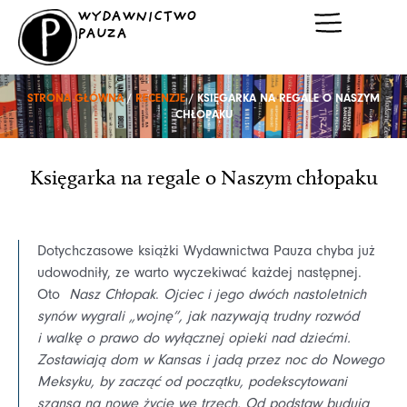
Przejdź
WYDAWNICTWO
do
PAUZA
treści
STRONA GŁÓWNA
/
RECENZJE
/ KSIĘGARKA NA REGALE O NASZYM
CHŁOPAKU
Księgarka na regale o Naszym chłopaku
Dotychczasowe książki Wydawnictwa Pauza chyba już
udowodniły, ze warto wyczekiwać każdej następnej.
Oto
Nasz Chłopak
.
Ojciec i jego dwóch nastoletnich
synów wygrali „wojnę”, jak nazywają trudny rozwód
i walkę o prawo do wyłącznej opieki nad dziećmi.
Zostawiają dom w Kansas i jadą przez noc do Nowego
Meksyku, by zacząć od początku, podekscytowani
szansą na nowe życie we trzech. Od podstaw budują