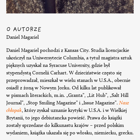
O AUTORZE
Daniel Magariel
Daniel Magariel pochodzi z Kansas City. Studia licencjackie
ukończył na Uniwersytecie Columbia, a tytuł magistra sztuk
pięknych uzyskał na Syracuse University, gdzie był
stypendystą Cornelii Carhart. W dzieciństwie często się
przeprowadzał, mieszkał w wielu stanach w U.S.A., obecnie
osiadł z żoną w Nowym Jorku. Od kilku lat publikował
w pismach literackich, m.in. „Granta”, „Lit Hub”, „Salt Hill
Journal”, „Stop Smiling Magazine” i „Issue Magazine”.
Nasz
chłopak
, który zyskał uznanie krytyki w U.S.A. i w Wielkiej
Brytanii, to jego debiutancka powieść. Prawa do książki
zostały sprzedane do kilkunastu krajów – przed polskim
wydaniem, książka ukazała się po włosku, niemiecku, grecku.