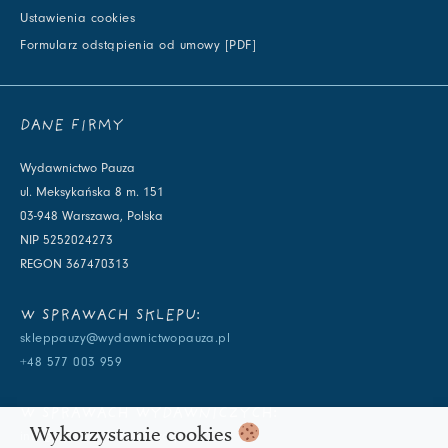
Ustawienia cookies
Formularz odstąpienia od umowy [PDF]
DANE FIRMY
Wydawnictwo Pauza
ul. Meksykańska 8 m. 151
03-948 Warszawa, Polska
NIP 5252024273
REGON 367470313
W SPRAWACH SKLEPU:
skleppauzy@wydawnictwopauza.pl
+48 577 003 959
W SPRAWACH WYDAWNICZYCH:
Wykorzystanie cookies
info@wydawnictwopauza.pl