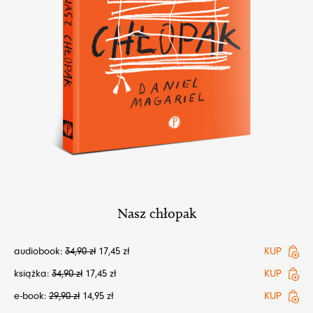
Nasz chłopak
audiobook:
34,90
zł
17,45
zł
KUP
książka:
34,90
zł
17,45
zł
KUP
e-book:
29,90
zł
14,95
zł
KUP