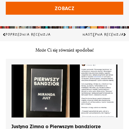
ZOBACZ
Prev
Na
POPRZEDNIA RECENZJA
NASTĘPNA RECENZJA
Może Ci się również spodobać
Justyna Zimna o Pierwszym bandziorze