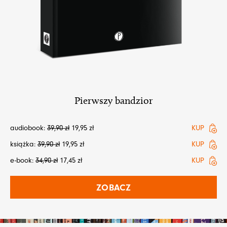
Pierwszy bandzior
audiobook:
39,90
zł
19,95
zł
KUP
książka:
39,90
zł
19,95
zł
KUP
e-book:
34,90
zł
17,45
zł
KUP
ZOBACZ