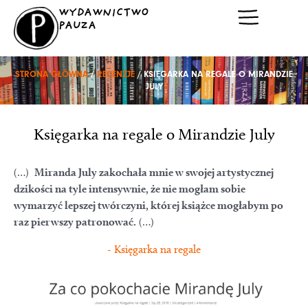
Przejdź
WYDAWNICTWO
do
PAUZA
treści
STRONA GŁÓWNA
/
RECENZJE
/ KSIĘGARKA NA REGALE O MIRANDZIE
JULY
Księgarka na regale o Mirandzie July
(…)
Miranda July zakochała mnie w swojej artystycznej
dzikości na tyle intensywnie, że nie mogłam sobie
wymarzyć lepszej twórczyni, której książce mogłabym po
raz pierwszy patronować.
(…)
- Księgarka na regale