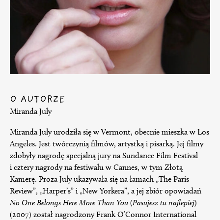
O AUTORZE
Miranda July
Miranda July urodziła się w Vermont, obecnie mieszka w Los
Angeles. Jest twórczynią filmów, artystką i pisarką. Jej filmy
zdobyły nagrodę specjalną jury na Sundance Film Festival
i cztery nagrody na festiwalu w Cannes, w tym Złotą
Kamerę. Proza July ukazywała się na łamach „The Paris
Review”, „Harper’s” i „New Yorkera”, a jej zbiór opowiadań
No One Belongs Here More Than You
(
Pasujesz tu najlepiej
)
(2007) został nagrodzony Frank O’Connor International