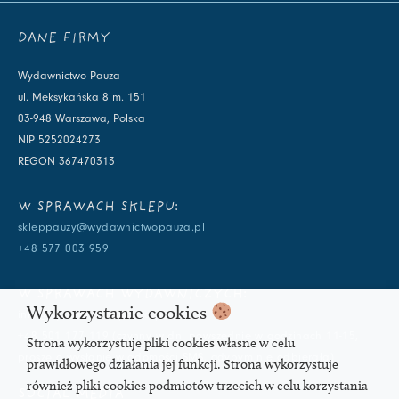
DANE FIRMY
Wydawnictwo Pauza
ul. Meksykańska 8 m. 151
03-948 Warszawa, Polska
NIP 5252024273
REGON 367470313
W SPRAWACH SKLEPU:
skleppauzy@wydawnictwopauza.pl
+48 577 003 959
W SPRAWACH WYDAWNICZYCH:
Wykorzystanie cookies
info@wydawnictwopauza.pl
+48 501 177 119 (czynny w dni powszednie w godzinach 11-15,
Strona wykorzystuje pliki cookies własne w celu
proszę o wysłanie wiadomości SMS, gdybym nie odbierała)
prawidłowego działania jej funkcji. Strona wykorzystuje
również pliki cookies podmiotów trzecich w celu korzystania
SOCIAL MEDIA