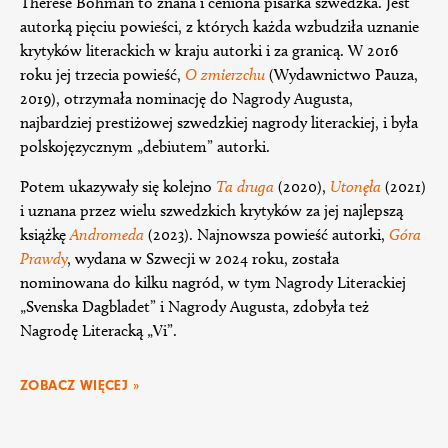
Therese Bohman to znana i ceniona pisarka szwedzka. Jest
autorką pięciu powieści, z których każda wzbudziła uznanie
krytyków literackich w kraju autorki i za granicą. W 2016
roku jej trzecia powieść,
O zmierzchu
(Wydawnictwo Pauza,
2019), otrzymała nominację do Nagrody Augusta,
najbardziej prestiżowej szwedzkiej nagrody literackiej, i była
polskojęzycznym „debiutem” autorki.
Potem ukazywały się kolejno
Ta druga
(2020),
Utonęła
(2021)
i uznana przez wielu szwedzkich krytyków za jej najlepszą
książkę
Andromeda
(2023). Najnowsza powieść autorki,
Góra
Prawd
y
, wydana w Szwecji w 2024 roku, została
nominowana do kilku nagród, w tym Nagrody Literackiej
„Svenska Dagbladet” i Nagrody Augusta, zdobyła też
Nagrodę Literacką „Vi”.
ZOBACZ WIĘCEJ »