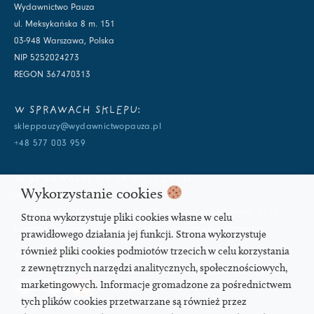
Wydawnictwo Pauza
ul. Meksykańska 8 m. 151
03-948 Warszawa, Polska
NIP 5252024273
REGON 367470313
W SPRAWACH SKLEPU:
skleppauzy@wydawnictwopauza.pl
+48 577 003 959
W SPRAWACH WYDAWNICZYCH:
Wykorzystanie cookies
info@wydawnictwopauza.pl
+48 501 177 119 (czynny w dni powszednie w godzinach 11-15,
Strona wykorzystuje pliki cookies własne w celu
proszę o wysłanie wiadomości SMS, gdybym nie odbierała)
prawidłowego działania jej funkcji. Strona wykorzystuje
również pliki cookies podmiotów trzecich w celu korzystania
SOCIAL MEDIA
z zewnętrznych narzędzi analitycznych, społecznościowych,
marketingowych. Informacje gromadzone za pośrednictwem
tych plików cookies przetwarzane są również przez