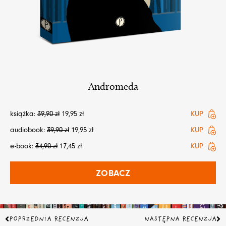
Andromeda
książka:
39,90
zł
19,95
zł
KUP
audiobook:
39,90
zł
19,95
zł
KUP
e-book:
34,90
zł
17,45
zł
KUP
ZOBACZ
Prev
Na
POPRZEDNIA RECENZJA
NASTĘPNA RECENZJA