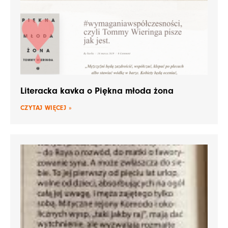
Literacka kavka o Piękna młoda żona
CZYTAJ WIĘCEJ »