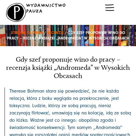
Przejdź
WYDAWNICTWO
do
PAUZA
treści
STRONA GŁÓWNA
/
RECENZJE
/ GDY SZEF PROPONUJE WINO DO
PRACY – RECENZJA KSIĄŻKI „ANDROMEDA” W WYSOKICH OBCASACH
Gdy szef proponuje wino do pracy –
recenzja książki „Andromeda” w Wysokich
Obcasach
Therese Bohman stara się powiedzieć, że nie każda
relacja, która z boku wygląda na przekroczenie, jest
toksyczna. Ludzie, którzy ze sobą pracują, nieraz
zaczynają flirtować, umawiają się na kolację, idą ze sobą
do łóżka. Ważne jest co innego: obopólna zgoda i
świadomość konsekwencji. Tym samym „Andromeda”
wymyka się rozszalałej opinii mediów społecznościowych,