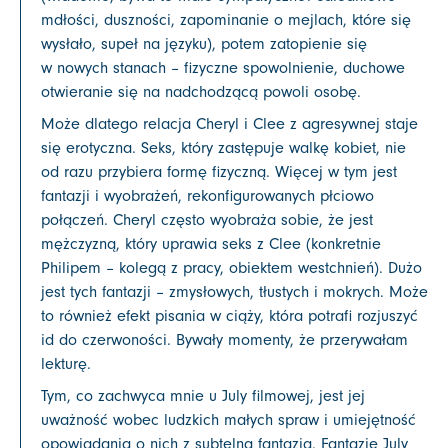
mdłości, duszności, zapominanie o mejlach, które się
wysłało, supeł na języku), potem zatopienie się
w nowych stanach – fizyczne spowolnienie, duchowe
otwieranie się na nadchodzącą powoli osobę.
Może dlatego relacja Cheryl i Clee z agresywnej staje
się erotyczna. Seks, który zastępuje walkę kobiet, nie
od razu przybiera formę fizyczną. Więcej w tym jest
fantazji i wyobrażeń, rekonfigurowanych płciowo
połączeń. Cheryl często wyobraża sobie, że jest
mężczyzną, który uprawia seks z Clee (konkretnie
Philipem – kolegą z pracy, obiektem westchnień). Dużo
jest tych fantazji – zmysłowych, tłustych i mokrych. Może
to również efekt pisania w ciąży, która potrafi rozjuszyć
id do czerwoności. Bywały momenty, że przerywałam
lekturę.
Tym, co zachwyca mnie u July filmowej, jest jej
uważność wobec ludzkich małych spraw i umiejętność
opowiadania o nich z subtelną fantazją. Fantazje July