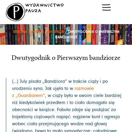
Przejdź
WYDAWNICTWO
do
PAUZA
treści
STRONA GŁÓWNA
/
RECENZJE
/ DWUTYGODNIK O PIERWSZYM
BANDZIORZE
Dwutygodnik o Pierwszym bandziorze
(…) July pisała „Bandziora” w trakcie ciąży i po
urodzeniu syna. Jak ujęła to w
rozmowie
z „Guardianem”
, w ciąży była w swoim ciele bardziej
niż kiedykolwiek przedtem i to ciało domagało się
obecności w książce. Fabuła zdaje się podążać za
trajektorią ciążowych napięć: najpierw bunt i agresja
wobec ciała przejmującego wodze nad głową
(wiadomo, bywa to mało sympatyczne: całodniowe