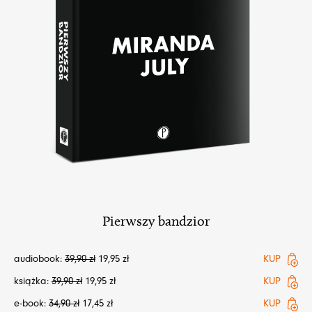
Pierwszy bandzior
audiobook:
39,90
zł
19,95
zł
KUP
książka:
39,90
zł
19,95
zł
KUP
e-book:
34,90
zł
17,45
zł
KUP