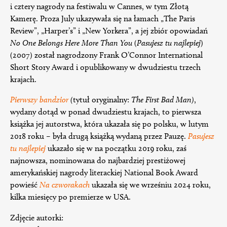
i cztery nagrody na festiwalu w Cannes, w tym Złotą
Kamerę. Proza July ukazywała się na łamach „The Paris
Review”, „Harper’s” i „New Yorkera”, a jej zbiór opowiadań
No One Belongs Here More Than You
(
Pasujesz tu najlepiej
)
(2007) został nagrodzony Frank O’Connor International
Short Story Award i opublikowany w dwudziestu trzech
krajach.
Pierwszy bandzior
(
tytuł oryginalny:
The First Bad Man)
,
wydany dotąd w ponad dwudziestu krajach, to pierwsza
książka jej autorstwa, która ukazała się po polsku, w lutym
2018 roku – była drugą książką wydaną przez Pauzę.
Pasujesz
tu najlepiej
ukazało się w na początku 2019 roku, zaś
najnowsza, nominowana do najbardziej prestiżowej
amerykańskiej nagrody literackiej National Book Award
powieść
Na czworakach
ukazała się we wrześniu 2024 roku,
kilka miesięcy po premierze w USA.
Zdjęcie autorki: