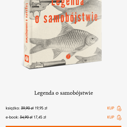
Legenda o samobójstwie
książka:
39,90
zł
19,95
zł
KUP
e-book:
34,90
zł
17,45
zł
KUP