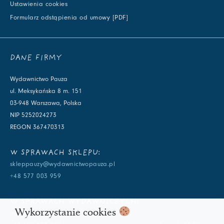
Ustawienia cookies
Formularz odstąpienia od umowy [PDF]
DANE FIRMY
Wydawnictwo Pauza
ul. Meksykańska 8 m. 151
03-948 Warszawa, Polska
NIP 5252024273
REGON 367470313
W SPRAWACH SKLEPU:
skleppauzy@wydawnictwopauza.pl
+48 577 003 959
W SPRAWACH WYDAWNICZYCH:
Wykorzystanie cookies
info@wydawnictwopauza.pl