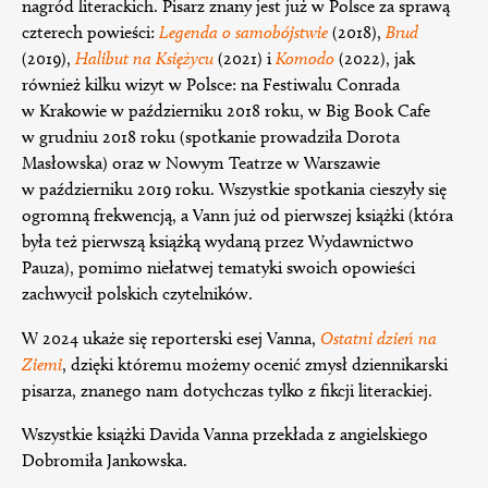
nagród literackich. Pisarz znany jest już w Polsce za sprawą
czterech powieści:
Legenda o samobójstwie
(2018),
Brud
(2019),
Halibut na Księżycu
(2021) i
Komodo
(2022), jak
również kilku wizyt w Polsce: na Festiwalu Conrada
w Krakowie w październiku 2018 roku, w Big Book Cafe
w grudniu 2018 roku (spotkanie prowadziła Dorota
Masłowska) oraz w Nowym Teatrze w Warszawie
w październiku 2019 roku. Wszystkie spotkania cieszyły się
ogromną frekwencją, a Vann już od pierwszej książki (która
była też pierwszą książką wydaną przez Wydawnictwo
Pauza), pomimo niełatwej tematyki swoich opowieści
zachwycił polskich czytelników.
W 2024 ukaże się reporterski esej Vanna,
Ostatni dzień na
Ziemi
, dzięki któremu możemy ocenić zmysł dziennikarski
pisarza, znanego nam dotychczas tylko z fikcji literackiej.
Wszystkie książki Davida Vanna przekłada z angielskiego
Dobromiła Jankowska.