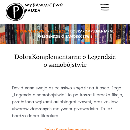
Przejdź
WYDAWNICTWO
do
PAUZA
treści
STRONA GŁÓWNA
/
RECENZJE
/ DOBRAKOMPLEMENTARNE
O LEGENDZIE O SAMOBÓJSTWIE
DobraKomplementarne o Legendzie
o samobójstwie
David Vann swoje dzieciństwo spędził na Alasce. Jego
„Legenda o samobójstwie” to po trosze literacka fikcja,
przełożona wątkami autobiograficznymi, oraz zestaw
utworów złączonych motywem przewodnim. To też
bardzo dobra literatura.
- DobraKomplementarne