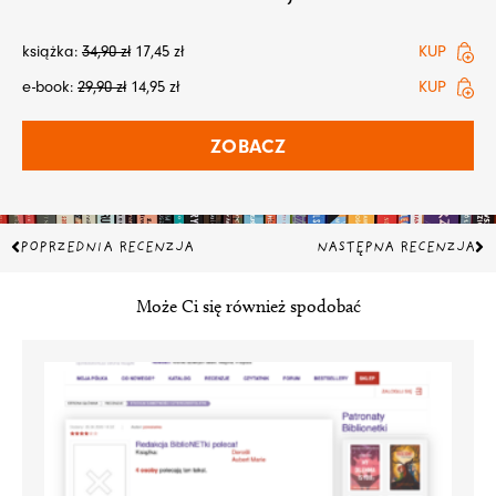
książka:
34,90
zł
17,45
zł
KUP
e-book:
29,90
zł
14,95
zł
KUP
ZOBACZ
Prev
Na
POPRZEDNIA RECENZJA
NASTĘPNA RECENZJA
Może Ci się również spodobać