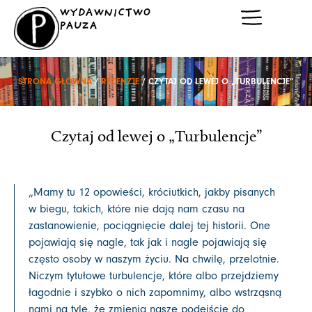
Przejdź
WYDAWNICTWO
do
PAUZA
treści
STRONA GŁÓWNA
/
RECENZJE
/ CZYTAJ OD LEWEJ O „TURBULENCJE”
Czytaj od lewej o „Turbulencje”
„Mamy tu 12 opowieści, króciutkich, jakby pisanych
w biegu, takich, które nie dają nam czasu na
zastanowienie, pociągnięcie dalej tej historii. One
pojawiają się nagle, tak jak i nagle pojawiają się
często osoby w naszym życiu. Na chwilę, przelotnie.
Niczym tytułowe turbulencje, które albo przejdziemy
łagodnie i szybko o nich zapomnimy, albo wstrząsną
nami na tyle, że zmienią nasze podejście do