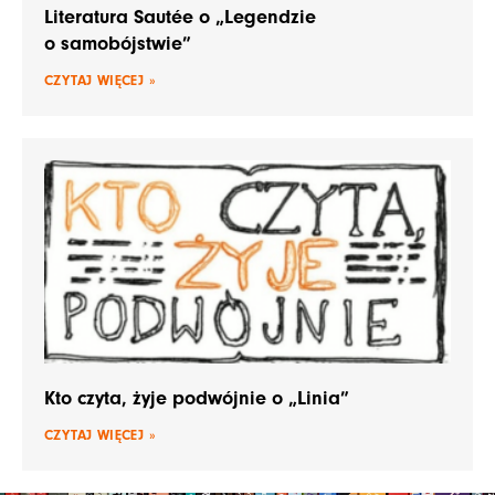
Literatura Sautée o „Legendzie
o samobójstwie”
CZYTAJ WIĘCEJ »
Kto czyta, żyje podwójnie o „Linia”
CZYTAJ WIĘCEJ »