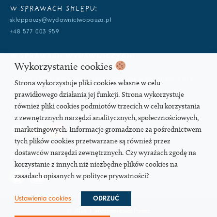
W SPRAWACH SKLEPU:
skleppauzy@wydawnictwopauza.pl
+48 577 003 959
W SPRAWACH WYDAWNICZYCH:
Wykorzystanie cookies
info@wydawnictwopauza.pl
+48 501 177 119 (czynny w dni powszednie w godzinach 11-15,
Strona wykorzystuje pliki cookies własne w celu
proszę o wysłanie wiadomości SMS, gdybym nie odbierała)
prawidłowego działania jej funkcji. Strona wykorzystuje
również pliki cookies podmiotów trzecich w celu korzystania
SOCIAL MEDIA
z zewnętrznych narzędzi analitycznych, społecznościowych,
marketingowych. Informacje gromadzone za pośrednictwem
tych plików cookies przetwarzane są również przez
dostawców narzędzi zewnętrznych. Czy wyrażach zgodę na
PODCAST
korzystanie z innych niż niezbędne plików cookies na
zasadach opisanych w polityce prywatności?
Ustawienia cookies
ODRZUĆ
© 2026 | Wydawnictwo Pauza