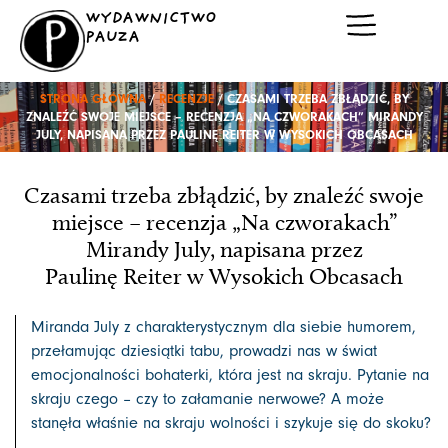
Przejdź
WYDAWNICTWO
do
PAUZA
treści
STRONA GŁÓWNA
/
RECENZJE
/ CZASAMI TRZEBA ZBŁĄDZIĆ, BY
ZNALEŹĆ SWOJE MIEJSCE – RECENZJA „NA CZWORAKACH” MIRANDY
JULY, NAPISANA PRZEZ PAULINĘ REITER W WYSOKICH OBCASACH
Czasami trzeba zbłądzić, by znaleźć swoje
miejsce – recenzja „Na czworakach”
Mirandy July, napisana przez
Paulinę Reiter w Wysokich Obcasach
Miranda July z charakterystycznym dla siebie humorem,
przełamując dziesiątki tabu, prowadzi nas w świat
emocjonalności bohaterki, która jest na skraju. Pytanie na
skraju czego – czy to załamanie nerwowe? A może
stanęła właśnie na skraju wolności i szykuje się do skoku?