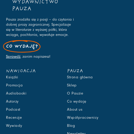
WYDAWNICTWO
PAUZA
Pauza zrodziła się z pasji – do czytania i
dobrej prozy zagranicznej. Specjalizuje
się w literaturze z wyższej półki, która
wciąga, pochłania, wywołuje emocje.
CO WYDAJĘ?
Sprawdź
, zanim napiszesz!
NAWIGACJA
PAUZA
Książki
Strona główna
Promocja
Sklep
Audiobooki
O Pauzie
Autorzy
Co wydaję
Podcast
About us
Recenzje
Współpracownicy
Wywiady
Blog
Newsletter