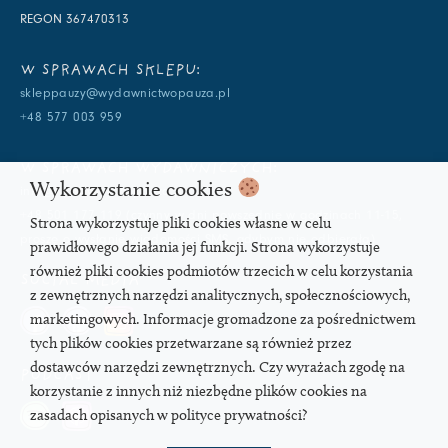
REGON 367470313
W SPRAWACH SKLEPU:
skleppauzy@wydawnictwopauza.pl
+48 577 003 959
W SPRAWACH WYDAWNICZYCH:
Wykorzystanie cookies
info@wydawnictwopauza.pl
+48 501 177 119 (czynny w dni powszednie w godzinach 11-15,
Strona wykorzystuje pliki cookies własne w celu
proszę o wysłanie wiadomości SMS, gdybym nie odbierała)
prawidłowego działania jej funkcji. Strona wykorzystuje
również pliki cookies podmiotów trzecich w celu korzystania
SOCIAL MEDIA
z zewnętrznych narzędzi analitycznych, społecznościowych,
marketingowych. Informacje gromadzone za pośrednictwem
tych plików cookies przetwarzane są również przez
dostawców narzędzi zewnętrznych. Czy wyrażach zgodę na
PODCAST
korzystanie z innych niż niezbędne plików cookies na
zasadach opisanych w polityce prywatności?