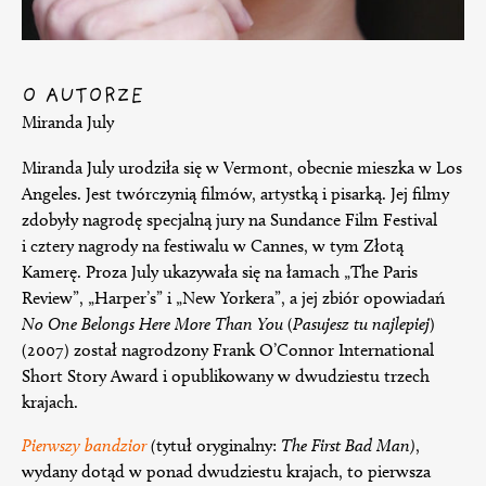
O AUTORZE
Miranda July
Miranda July urodziła się w Vermont, obecnie mieszka w Los
Angeles. Jest twórczynią filmów, artystką i pisarką. Jej filmy
zdobyły nagrodę specjalną jury na Sundance Film Festival
i cztery nagrody na festiwalu w Cannes, w tym Złotą
Kamerę. Proza July ukazywała się na łamach „The Paris
Review”, „Harper’s” i „New Yorkera”, a jej zbiór opowiadań
No One Belongs Here More Than You
(
Pasujesz tu najlepiej
)
(2007) został nagrodzony Frank O’Connor International
Short Story Award i opublikowany w dwudziestu trzech
krajach.
Pierwszy bandzior
(
tytuł oryginalny:
The First Bad Man)
,
wydany dotąd w ponad dwudziestu krajach, to pierwsza