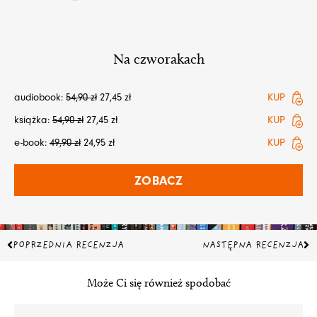
Na czworakach
audiobook:
54,90
zł
27,45
zł
KUP
książka:
54,90
zł
27,45
zł
KUP
e-book:
49,90
zł
24,95
zł
KUP
ZOBACZ
Prev
Na
POPRZEDNIA RECENZJA
NASTĘPNA RECENZJA
Może Ci się również spodobać