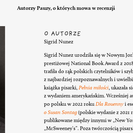
Autorzy Pauzy, o których mowa w recenzji
O AUTORZE
Sigrid Nunez
Sigrid Nunez urodziła się w Nowym Jorku
prestiżowej National Book Award z 201
trafiła do rąk polskich czytelników i szy
z najbardziej rozpoznawalnych i uwiel
książka pisarki,
Pełnia miłości
, ukazała 
z wydaniem amerykańskim. Wcześniej au
po polsku w 2022 roku
Dla Rouenny
i es
o Susan Sontag
(polskie wydanie z 2021 ro
publikowane między innymi w „New York 
„McSweeney’s”. Poza twórczością pisars