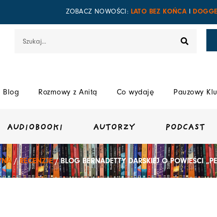
LATO BEZ KOŃCA
DOGGE
ZOBACZ NOWOŚCI:
I
Szukaj
Blog
Rozmowy z Anitą
Co wydaję
Pauzowy Klu
AUDIOBOOKI
AUTORZY
PODCAST
WNA
/
RECENZJE
/ BLOG BERNADETTY DARSKIEJ O POWIEŚCI „PE