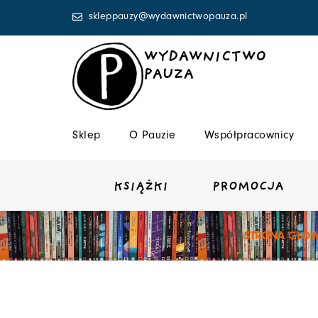
Przejdź
skleppauzy@wydawnictwopauza.pl
do
treści
WYDAWNICTWO
PAUZA
Sklep
O Pauzie
Współpracownicy
KSIĄŻKI
PROMOCJA
STRONA GŁÓ