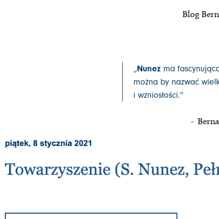
Blog Bern
„
Nunez
ma fascynującą
można by nazwać wielki
i wzniosłości.”
- Berna