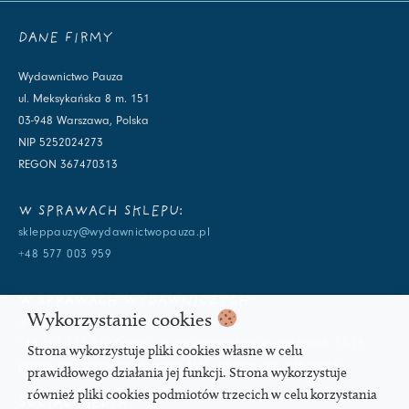
DANE FIRMY
Wydawnictwo Pauza
ul. Meksykańska 8 m. 151
03-948 Warszawa, Polska
NIP 5252024273
REGON 367470313
W SPRAWACH SKLEPU:
skleppauzy@wydawnictwopauza.pl
+48 577 003 959
W SPRAWACH WYDAWNICZYCH:
Wykorzystanie cookies
info@wydawnictwopauza.pl
+48 501 177 119 (czynny w dni powszednie w godzinach 11-15,
Strona wykorzystuje pliki cookies własne w celu
proszę o wysłanie wiadomości SMS, gdybym nie odbierała)
prawidłowego działania jej funkcji. Strona wykorzystuje
również pliki cookies podmiotów trzecich w celu korzystania
SOCIAL MEDIA