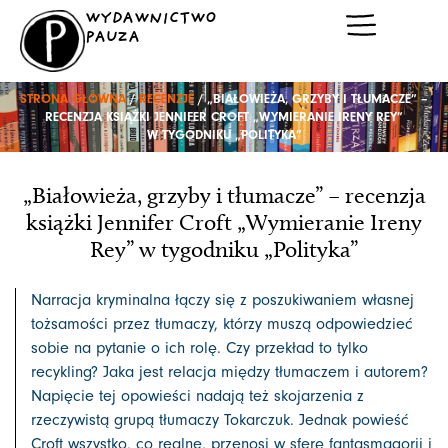
Przejdź
WYDAWNICTWO
do
PAUZA
treści
STRONA GŁÓWNA
/
RECENZJE
/ „BIAŁOWIEŻA, GRZYBY I TŁUMACZE” –
RECENZJA KSIĄŻKI JENNIFER CROFT „WYMIERANIE IRENY REY”
W TYGODNIKU „POLITYKA”
„Białowieża, grzyby i tłumacze” – recenzja
książki Jennifer Croft „Wymieranie Ireny
Rey” w tygodniku „Polityka”
Narracja kryminalna łączy się z poszukiwaniem własnej
tożsamości przez tłumaczy, którzy muszą odpowiedzieć
sobie na pytanie o ich rolę. Czy przekład to tylko
recykling? Jaka jest relacja między tłumaczem i autorem?
Napięcie tej opowieści nadają też skojarzenia z
rzeczywistą grupą tłumaczy Tokarczuk. Jednak powieść
Croft wszystko, co realne, przenosi w sferę fantasmagorii i