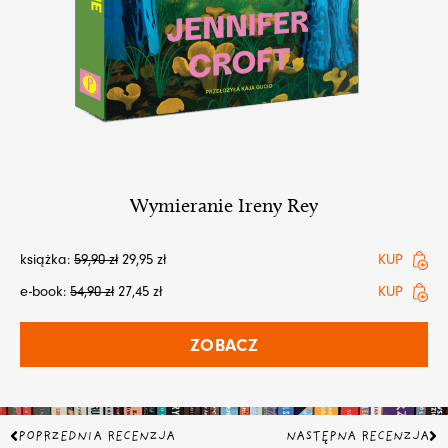
Wymieranie Ireny Rey
książka:
59,90
zł
29,95
zł
KUP
e-book:
54,90
zł
27,45
zł
KUP
ZOBACZ
Prev
Na
POPRZEDNIA RECENZJA
NASTĘPNA RECENZJA