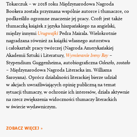
Tokarczuk – w 2018 roku Międzynarodowa Nagroda
Bookera została przyznana wspólnie autorce i tłumaczce, co
podkreśliło ogromne znaczenie jej pracy. Croft jest także
tłumaczką książek z języka hiszpańskiego na angielski,
między innymi
Urugwajki
Pedra Mairala. Wielokrotnie
nagradzana również za książki własnego autorstwa
i całokształt pracy twórczej (Nagroda Amerykańskiej
Akademii Sztuki i Literatury,
Wymieranie Ireny Rey
–
Stypendium Guggenheima, autobiograficzna
Odeszło, zostało
– Międzynarodowa Nagroda Literacka im. Williama
Saroyana). Oprócz działalności literackiej bierze udział
w akcjach uwrażliwiających opinię publiczną na temat
sytuacji tłumaczy, w ochronie ich interesów, działa aktywnie
na rzecz zwiększenia widoczności tłumaczy literackich
w świecie wydawniczym.
ZOBACZ WIĘCEJ »