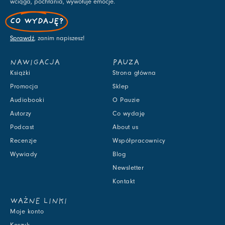
wciąga, pochłania, wywołuje emocje.
CO WYDAJĘ?
Sprawdź
, zanim napiszesz!
NAWIGACJA
PAUZA
Książki
Strona główna
Promocja
Sklep
Audiobooki
O Pauzie
Autorzy
Co wydaję
Podcast
About us
Recenzje
Współpracownicy
Wywiady
Blog
Newsletter
Kontakt
WAŻNE LINKI
Moje konto