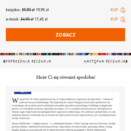
książka:
39,90
zł
19,95
zł
KUP
e-book:
34,90
zł
17,45
zł
KUP
ZOBACZ
Prev
Na
POPRZEDNIA RECENZJA
NASTĘPNA RECENZJA
Może Ci się również spodobać