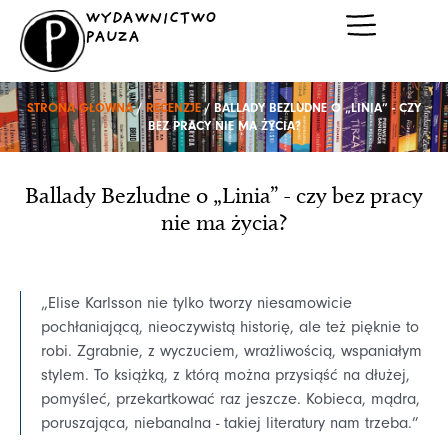
Przejdź
WYDAWNICTWO
do
PAUZA
treści
STRONA GŁÓWNA
/
RECENZJE
/ BALLADY BEZLUDNE O „LINIA” - CZY
BEZ PRACY NIE MA ŻYCIA?
Ballady Bezludne o „Linia” - czy bez pracy
nie ma życia?
„Elise Karlsson nie tylko tworzy niesamowicie
pochłaniającą, nieoczywistą historię, ale też pięknie to
robi. Zgrabnie, z wyczuciem, wrażliwością, wspaniałym
stylem. To książką, z którą można przysiąść na dłużej,
pomyśleć, przekartkować raz jeszcze. Kobieca, mądra,
poruszająca, niebanalna - takiej literatury nam trzeba.”