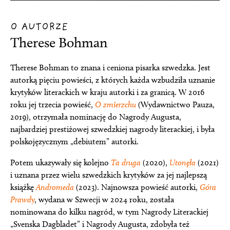
O AUTORZE
Therese Bohman
Therese Bohman to znana i ceniona pisarka szwedzka. Jest
autorką pięciu powieści, z których każda wzbudziła uznanie
krytyków literackich w kraju autorki i za granicą. W 2016
roku jej trzecia powieść,
O zmierzchu
(Wydawnictwo Pauza,
2019), otrzymała nominację do Nagrody Augusta,
najbardziej prestiżowej szwedzkiej nagrody literackiej, i była
polskojęzycznym „debiutem” autorki.
Potem ukazywały się kolejno
Ta druga
(2020),
Utonęła
(2021)
i uznana przez wielu szwedzkich krytyków za jej najlepszą
książkę
Andromeda
(2023). Najnowsza powieść autorki,
Góra
Prawd
y
, wydana w Szwecji w 2024 roku, została
nominowana do kilku nagród, w tym Nagrody Literackiej
„Svenska Dagbladet” i Nagrody Augusta, zdobyła też