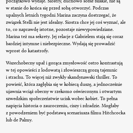
początkowo wydaje. Siostry, duchowo sobie bliskie, nie są
w stanie do końca się przed sobą otworzyć. Podczas
upalnych letnich tygodni Marina zaczyna dostrzegać, że
związek Stelli nie jest idealny. Siostra chce jej coś wyznać, ale
to, co naprawdę istotne, pozostaje niewypowiedziane.
Marina też ma sekrety. Jej relacje z Gabrielem stają się coraz
bardziej intymne i niebezpieczne. Wydają się prowadzić
wprost do katastrofy.
Wszechobecny upał i gorąca zmysłowość ostro kontrastują
w tej opowieści z lodowatą i złowieszczą grozą tajemnic
i strachu. To więcej niż zwykły skandynawski thriller. To
powieść, która zagłębia się w kobiecą duszę, a jednocześnie
ujawnia wciąż obecny w rzekomo oświeconym i otwartym
szwedzkim społeczeństwie ucisk wobec kobiet. To pełna
napięcia historia o zauroczeniu, ciszy i zdradzie. Mogłaby
z powodzeniem być podstawą scenariusza filmu Hitchcocka
lub de Palmy.