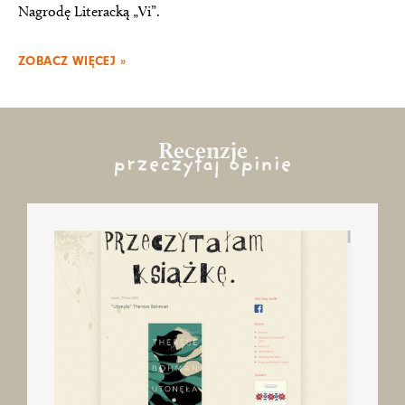
Nagrodę Literacką „Vi”.
ZOBACZ WIĘCEJ »
Recenzje
przeczytaj opinie