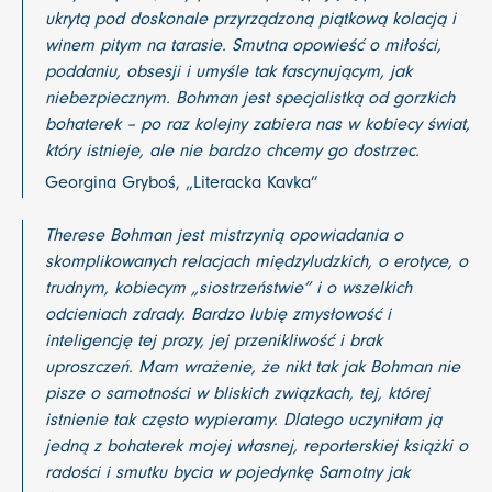
ukrytą pod doskonale przyrządzoną piątkową kolacją i
winem pitym na tarasie. Smutna opowieść o miłości,
poddaniu, obsesji i umyśle tak fascynującym, jak
niebezpiecznym. Bohman jest specjalistką od gorzkich
bohaterek – po raz kolejny zabiera nas w kobiecy świat,
który istnieje, ale nie bardzo chcemy go dostrzec.
Georgina Gryboś, „Literacka Kavka”
Therese Bohman jest mistrzynią opowiadania o
skomplikowanych relacjach międzyludzkich, o erotyce, o
trudnym, kobiecym „siostrzeństwie” i o wszelkich
odcieniach zdrady. Bardzo lubię zmysłowość i
inteligencję tej prozy, jej przenikliwość i brak
uproszczeń. Mam wrażenie, że nikt tak jak Bohman nie
pisze o samotności w bliskich związkach, tej, której
istnienie tak często wypieramy. Dlatego uczyniłam ją
jedną z bohaterek mojej własnej, reporterskiej książki o
radości i smutku bycia w pojedynkę Samotny jak