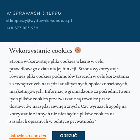
W SPRAWACH SKLEPU:
skleppauzy@wydawnictwopauza.pl
+48 577 003 959
W SPRAWACH WYDAWNICZYCH:
Wykorzystanie cookies
info@wydawnictwopauza.pl
+48 501 177 119 (czynny w dni powszednie w godzinach 11-15,
Strona wykorzystuje pliki cookies własne w celu
proszę o wysłanie wiadomości SMS, gdybym nie odbierała)
prawidłowego działania jej funkcji. Strona wykorzystuje
również pliki cookies podmiotów trzecich w celu korzystania
SOCIAL MEDIA
z zewnętrznych narzędzi analitycznych, społecznościowych,
marketingowych. Informacje gromadzone za pośrednictwem
tych plików cookies przetwarzane są również przez
dostawców narzędzi zewnętrznych. Czy wyrażach zgodę na
PODCAST
korzystanie z innych niż niezbędne plików cookies na
zasadach opisanych w polityce prywatności?
Ustawienia cookies
ODRZUĆ