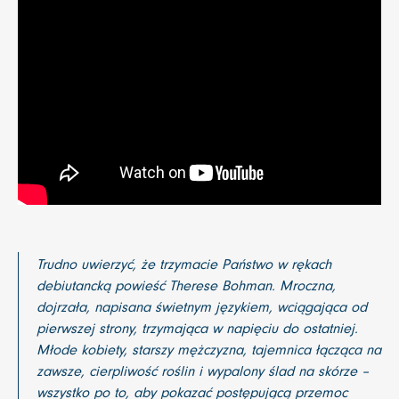
Trudno uwierzyć, że trzymacie Państwo w rękach
debiutancką powieść Therese Bohman. Mroczna,
dojrzała, napisana świetnym językiem, wciągająca od
pierwszej strony, trzymająca w napięciu do ostatniej.
Młode kobiety, starszy mężczyzna, tajemnica łącząca na
zawsze, cierpliwość roślin i wypalony ślad na skórze –
wszystko po to, aby pokazać postępującą przemoc