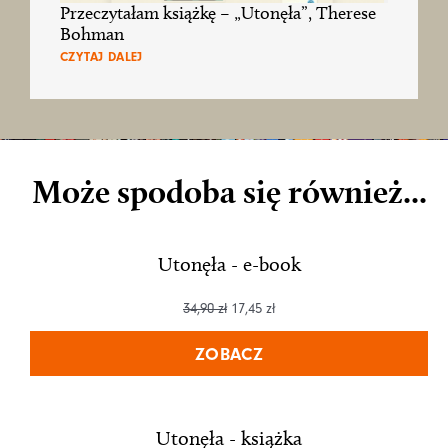
Przeczytałam książkę – „Utonęła”, Therese
Bohman
CZYTAJ DALEJ
Może spodoba się również...
Utonęła - e-book
34,90
zł
17,45
zł
ZOBACZ
Utonęła - książka