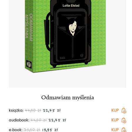
Odmawiam myślenia
książka:
KUP
44,90
zł
22,45
zł
audiobook:
KUP
44,90
zł
22,45
zł
e-book:
KUP
39,90
zł
19,95
zł