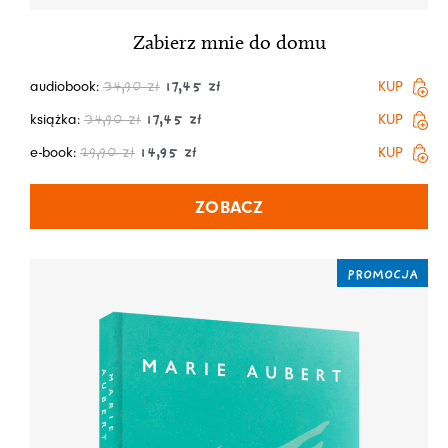
Zabierz mnie do domu
audiobook:
KUP
34,90
zł
17,45
zł
książka:
KUP
34,90
zł
17,45
zł
e-book:
KUP
29,90
zł
14,95
zł
ZOBACZ
PROMOCJA