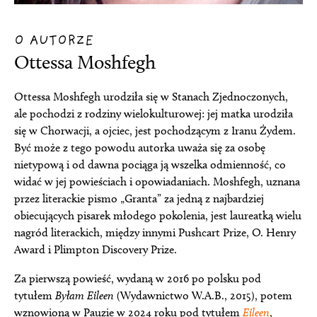
O AUTORZE
Ottessa Moshfegh
Ottessa Moshfegh urodziła się w Stanach Zjednoczonych,
ale pochodzi z rodziny wielokulturowej: jej matka urodziła
się w Chorwacji, a ojciec, jest pochodzącym z Iranu Żydem.
Być może z tego powodu autorka uważa się za osobę
nietypową i od dawna pociąga ją wszelka odmienność, co
widać w jej powieściach i opowiadaniach. Moshfegh, uznana
przez literackie pismo „Granta” za jedną z najbardziej
obiecujących pisarek młodego pokolenia, jest laureatką wielu
nagród literackich, między innymi Pushcart Prize, O. Henry
Award i Plimpton Discovery Prize.
Za pierwszą powieść, wydaną w 2016 po polsku pod
tytułem
Byłam Eileen
(Wydawnictwo W.A.B., 2015), potem
wznowioną w Pauzie w 2024 roku pod tytułem
Eileen
,