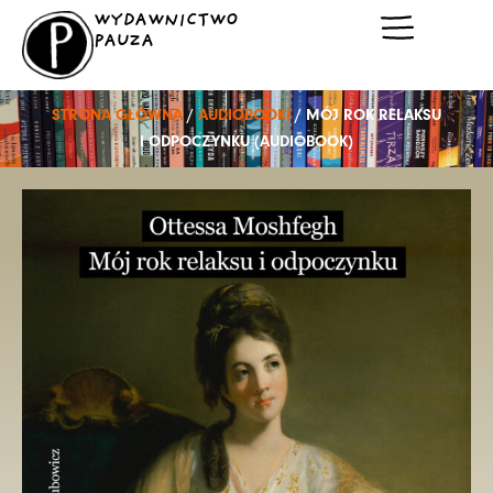
Przejdź
WYDAWNICTWO
do
PAUZA
treści
STRONA GŁÓWNA
/
AUDIOBOOKI
/ MÓJ ROK RELAKSU
I ODPOCZYNKU (AUDIOBOOK)