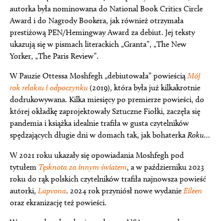
autorka była nominowana do National Book Critics Circle
Award i do Nagrody Bookera, jak również otrzymała
prestiżową PEN/Hemingway Award za debiut. Jej teksty
ukazują się w pismach literackich „Granta”, „The New
Yorker, „The Paris Review”.
W Pauzie Ottessa Moshfegh „debiutowała” powieścią
Mój
rok relaksu i odpoczynku
(2019), która była już kilkakrotnie
dodrukowywana. Kilka miesięcy po premierze powieści, do
której okładkę zaprojektowały Sztuczne Fiołki, zaczęła się
pandemia i książka idealnie trafiła w gusta czytelników
spędzających długie dni w domach tak, jak bohaterka
Roku
…
W 2021 roku ukazały się opowiadania Moshfegh pod
tytułem
Tęsknota za innym światem
, a w październiku 2023
roku do rąk polskich czytelników trafiła najnowsza powieść
autorki,
Lapvona
. 2024 rok przyniósł nowe wydanie
Eileen
oraz ekranizację też powieści.