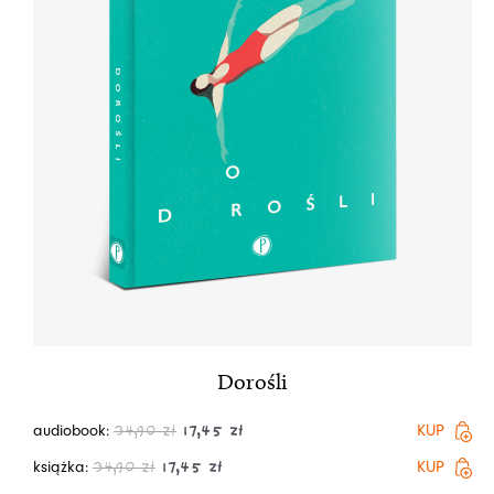
Dorośli
audiobook:
KUP
34,90
zł
17,45
zł
książka:
KUP
34,90
zł
17,45
zł