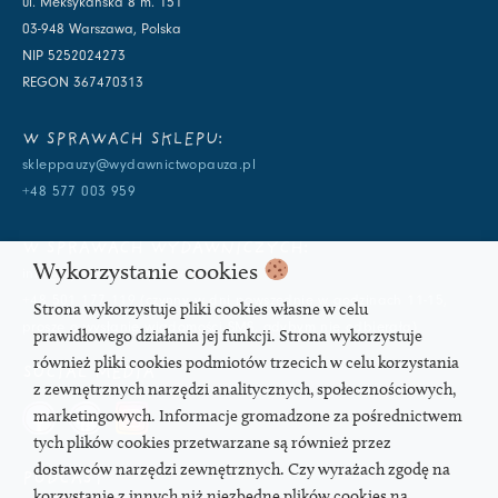
ul. Meksykańska 8 m. 151
03-948 Warszawa, Polska
NIP 5252024273
REGON 367470313
W SPRAWACH SKLEPU:
skleppauzy@wydawnictwopauza.pl
+48 577 003 959
W SPRAWACH WYDAWNICZYCH:
Wykorzystanie cookies
info@wydawnictwopauza.pl
+48 501 177 119 (czynny w dni powszednie w godzinach 11-15,
Strona wykorzystuje pliki cookies własne w celu
proszę o wysłanie wiadomości SMS, gdybym nie odbierała)
prawidłowego działania jej funkcji. Strona wykorzystuje
również pliki cookies podmiotów trzecich w celu korzystania
SOCIAL MEDIA
z zewnętrznych narzędzi analitycznych, społecznościowych,
marketingowych. Informacje gromadzone za pośrednictwem
tych plików cookies przetwarzane są również przez
dostawców narzędzi zewnętrznych. Czy wyrażach zgodę na
PODCAST
korzystanie z innych niż niezbędne plików cookies na