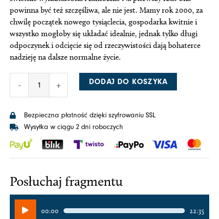
powinna być też szczęśliwa, ale nie jest. Mamy rok 2000, za
chwilę początek nowego tysiąclecia, gospodarka kwitnie i
wszystko mogłoby się układać idealnie, jednak tylko długi
odpoczynek i odcięcie się od rzeczywistości dają bohaterce
nadzieję na dalsze normalne życie.
ilość
DODAJ DO KOSZYKA
-
+
Mój
rok
relaksu
Bezpieczna płatność dzięki szyfrowaniu SSL
i
Wysyłka w ciągu 2 dni roboczych
odpoczynku
(audiobook)
Posłuchaj fragmentu
Odtwarzacz
00:00
22:35
plików