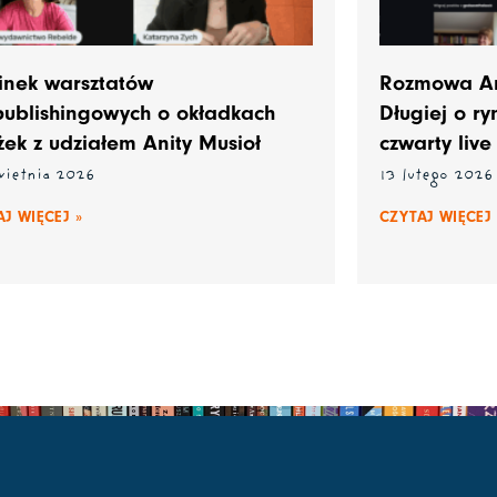
inek warsztatów
Rozmowa Ani
publishingowych o okładkach
Długiej o r
żek z udziałem Anity Musioł
czwarty live
wietnia 2026
13 lutego 2026
J WIĘCEJ »
CZYTAJ WIĘCEJ 