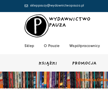
Przejdź
skleppauzy@wydawnictwopauza.pl
do
treści
WYDAWNICTWO
PAUZA
Sklep
O Pauzie
Współpracownicy
KSIĄŻKI
PROMOCJA
STRONA GŁÓWNA