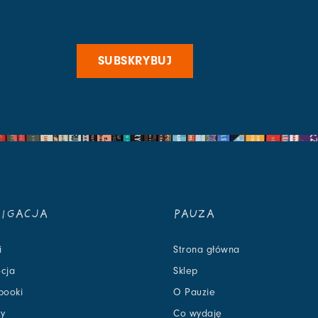
SUBSKRYBUJ
IGACJA
PAUZA
i
Strona główna
cja
Sklep
booki
O Pauzie
zy
Co wydaję