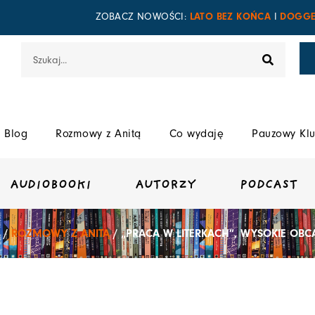
LATO BEZ KOŃCA
DOGGE
ZOBACZ NOWOŚCI:
I
Szukaj
Blog
Rozmowy z Anitą
Co wydaję
Pauzowy Klu
AUDIOBOOKI
AUTORZY
PODCAST
/
ROZMOWY Z ANITĄ
/ „PRACA W LITERKACH”, WYSOKIE OBCA