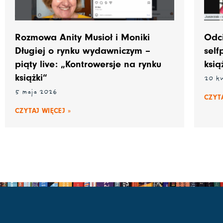
Rozmowa Anity Musioł i Moniki
Odc
Długiej o rynku wydawniczym –
self
piąty live: „Kontrowersje na rynku
ksią
książki“
20 k
5 maja 2026
CZYTA
CZYTAJ WIĘCEJ »