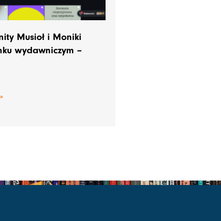
ty Musioł i Moniki
ynku wydawniczym –
»