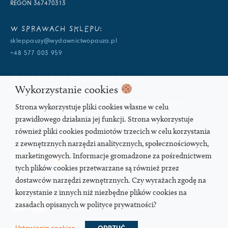
REGON 367470313
W SPRAWACH SKLEPU:
skleppauzy@wydawnictwopauza.pl
+48 577 003 959
W SPRAWACH WYDAWNICZYCH:
Wykorzystanie cookies
info@wydawnictwopauza.pl
+48 501 177 119 (czynny w dni powszednie w godzinach 11-15,
Strona wykorzystuje pliki cookies własne w celu
proszę o wysłanie wiadomości SMS, gdybym nie odbierała)
prawidłowego działania jej funkcji. Strona wykorzystuje
również pliki cookies podmiotów trzecich w celu korzystania
SOCIAL MEDIA
z zewnętrznych narzędzi analitycznych, społecznościowych,
marketingowych. Informacje gromadzone za pośrednictwem
tych plików cookies przetwarzane są również przez
dostawców narzędzi zewnętrznych. Czy wyrażach zgodę na
PODCAST
korzystanie z innych niż niezbędne plików cookies na
zasadach opisanych w polityce prywatności?