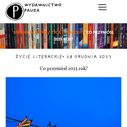
Przejdź
WYDAWNICTWO
do
PAUZA
treści
STRONA GŁÓWNA
/
ŻYCIE LITERACKIE
/ CO PRZYNIÓSŁ
2023 ROK?
ŻYCIE LITERACKIE
•
28 GRUDNIA 2023
Co przyniósł 2023 rok?