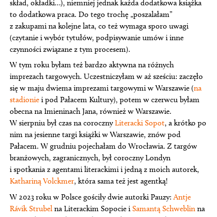
skład, okładki…), niemniej jednak każda dodatkowa książka
to dodatkowa praca. Do tego trochę „poszalałam”
z zakupami na kolejne lata, co też wymaga sporo uwagi
(czytanie i wybór tytułów, podpisywanie umów i inne
czynności związane z tym procesem).
W tym roku byłam też bardzo aktywna na różnych
imprezach targowych. Uczestniczyłam w aż sześciu: zaczęło
się w maju dwiema imprezami targowymi w Warszawie (
na
stadionie
i pod Pałacem Kultury), potem w czerwcu byłam
obecna na Imieninach Jana, również w Warszawie.
W sierpniu był czas na coroczny
Literacki Sopot
, a krótko po
nim na jesienne targi książki w Warszawie, znów pod
Pałacem. W grudniu pojechałam do Wrocławia. Z targów
branżowych, zagranicznych, był coroczny Londyn
i spotkania z agentami literackimi i jedną z moich autorek,
Kathariną Volckmer
, która sama też jest agentką!
W 2023 roku w Polsce gościły dwie autorki Pauzy:
Antje
Rávik Strubel
na Literackim Sopocie i
Samantą Schweblin
na