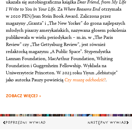
ukazała się autobiograficzna książka
Dear Friend, from My Life
I Write to You in Your Life
. Za
Where Reasons End
otrzymała
w 2020 PEN/Jean Stein Book Award. Zaliczona przez
magazyny „Granta” i „The New Yorker” do grona najlepszych
młodych pisarzy amerykańskich, nazywana głosem pokolenia
publikowała w wielu periodykach – m.in. w „The Paris
Review” czy „The Gettysburg Review”, jest również
redaktorką magazynu „A Public Space”. Stypendystka
Lannan Foundation, MacArthur Foundation, Whiting
Foundation i Guggenheim Fellowship. Wykłada na
Uniwersytecie Princeton. W 2023 roku Yiyun „debiutuje”
jako autorka Pauzy powieścią
Czy muszę odchodzić?
.
ZOBACZ WIĘCEJ »
Prev
Na
POPRZEDNI WYWIAD
NASTĘPNY WYWIAD