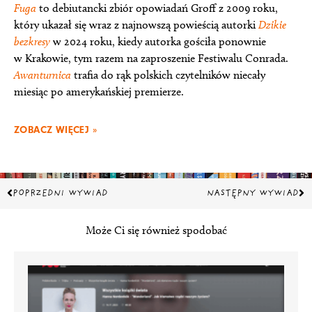
Fuga
to debiutancki zbiór opowiadań Groff z 2009 roku,
który ukazał się wraz z najnowszą powieścią autorki
Dzikie
bezkresy
w 2024 roku, kiedy autorka gościła ponownie
w Krakowie, tym razem na zaproszenie Festiwalu Conrada.
Awanturnica
trafia do rąk polskich czytelników niecały
miesiąc po amerykańskiej premierze.
ZOBACZ WIĘCEJ »
Prev
Na
POPRZEDNI WYWIAD
NASTĘPNY WYWIAD
Może Ci się również spodobać