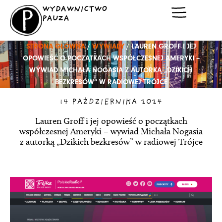
Przejdź
WYDAWNICTWO
do
PAUZA
treści
STRONA GŁÓWNA
/
WYWIADY
/ LAUREN GROFF I JEJ
OPOWIEŚĆ O POCZĄTKACH WSPÓŁCZESNEJ AMERYKI –
WYWIAD MICHAŁA NOGASIA Z AUTORKĄ „DZIKICH
BEZKRESÓW” W RADIOWEJ TRÓJCE
14 PAŹDZIERNIKA 2024
Lauren Groff i jej opowieść o początkach
współczesnej Ameryki – wywiad Michała Nogasia
z autorką „Dzikich bezkresów” w radiowej Trójce