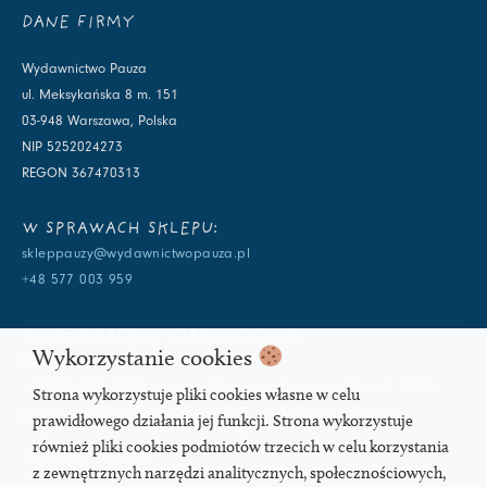
DANE FIRMY
Wydawnictwo Pauza
ul. Meksykańska 8 m. 151
03-948 Warszawa, Polska
NIP 5252024273
REGON 367470313
W SPRAWACH SKLEPU:
skleppauzy@wydawnictwopauza.pl
+48 577 003 959
W SPRAWACH WYDAWNICZYCH:
Wykorzystanie cookies
info@wydawnictwopauza.pl
+48 501 177 119 (czynny w dni powszednie w godzinach 11-15,
Strona wykorzystuje pliki cookies własne w celu
proszę o wysłanie wiadomości SMS, gdybym nie odbierała)
prawidłowego działania jej funkcji. Strona wykorzystuje
również pliki cookies podmiotów trzecich w celu korzystania
SOCIAL MEDIA
z zewnętrznych narzędzi analitycznych, społecznościowych,