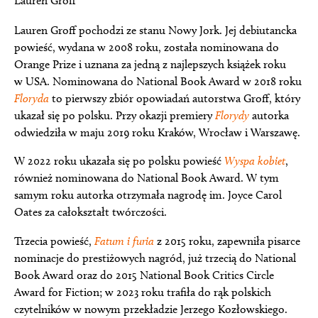
Lauren Groff
Lauren Groff pochodzi ze stanu Nowy Jork. Jej debiutancka
powieść, wydana w 2008 roku, została nominowana do
Orange Prize i uznana za jedną z najlepszych książek roku
w USA. Nominowana do National Book Award w 2018 roku
Floryda
to pierwszy zbiór opowiadań autorstwa Groff, który
ukazał się po polsku. Przy okazji premiery
Florydy
autorka
odwiedziła w maju 2019 roku Kraków, Wrocław i Warszawę.
W 2022 roku ukazała się po polsku powieść
Wyspa kobiet
,
również nominowana do National Book Award. W tym
samym roku autorka otrzymała nagrodę im. Joyce Carol
Oates za całokształt twórczości.
Trzecia powieść,
Fatum i furia
z 2015 roku, zapewniła pisarce
nominacje do prestiżowych nagród, już trzecią do National
Book Award oraz do 2015 National Book Critics Circle
Award for Fiction; w 2023 roku trafiła do rąk polskich
czytelników w nowym przekładzie Jerzego Kozłowskiego.