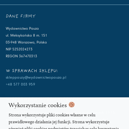
DANE FIRMY
Wydawnictwo Pauza
ul. Meksykańska 8 m. 151
03-948 Warszawa, Polska
NIP 5252024273
REGON 367470313
W SPRAWACH SKLEPU:
skleppauzy@wydawnictwopauza.pl
+48 577 003 959
W SPRAWACH WYDAWNICZYCH:
Wykorzystanie cookies
info@wydawnictwopauza.pl
+48 501 177 119 (czynny w dni powszednie w godzinach 11-15,
Strona wykorzystuje pliki cookies własne w celu
proszę o wysłanie wiadomości SMS, gdybym nie odbierała)
prawidłowego działania jej funkcji. Strona wykorzystuje
również pliki cookies podmiotów trzecich w celu korzystania