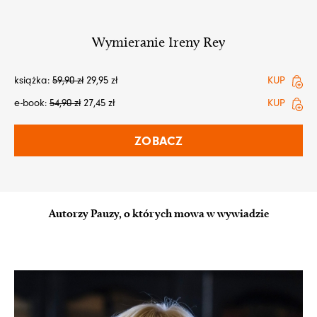
Wymieranie Ireny Rey
książka:
59,90
zł
29,95
zł
KUP
e-book:
54,90
zł
27,45
zł
KUP
ZOBACZ
Autorzy Pauzy, o których mowa w wywiadzie