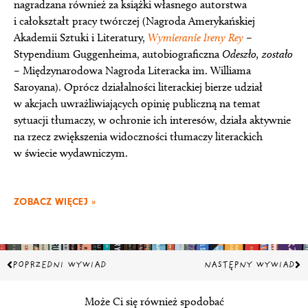
nagradzana również za książki własnego autorstwa
i całokształt pracy twórczej (Nagroda Amerykańskiej
Akademii Sztuki i Literatury,
Wymieranie Ireny Rey
–
Stypendium Guggenheima, autobiograficzna
Odeszło, zostało
– Międzynarodowa Nagroda Literacka im. Williama
Saroyana). Oprócz działalności literackiej bierze udział
w akcjach uwrażliwiających opinię publiczną na temat
sytuacji tłumaczy, w ochronie ich interesów, działa aktywnie
na rzecz zwiększenia widoczności tłumaczy literackich
w świecie wydawniczym.
ZOBACZ WIĘCEJ »
Prev
Na
POPRZEDNI WYWIAD
NASTĘPNY WYWIAD
Może Ci się również spodobać