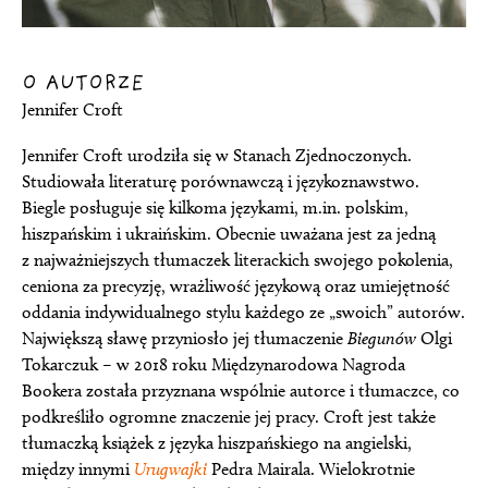
O AUTORZE
Jennifer Croft
Jennifer Croft urodziła się w Stanach Zjednoczonych.
Studiowała literaturę porównawczą i językoznawstwo.
Biegle posługuje się kilkoma językami, m.in. polskim,
hiszpańskim i ukraińskim. Obecnie uważana jest za jedną
z najważniejszych tłumaczek literackich swojego pokolenia,
ceniona za precyzję, wrażliwość językową oraz umiejętność
oddania indywidualnego stylu każdego ze „swoich” autorów.
Największą sławę przyniosło jej tłumaczenie
Biegunów
Olgi
Tokarczuk – w 2018 roku Międzynarodowa Nagroda
Bookera została przyznana wspólnie autorce i tłumaczce, co
podkreśliło ogromne znaczenie jej pracy. Croft jest także
tłumaczką książek z języka hiszpańskiego na angielski,
między innymi
Urugwajki
Pedra Mairala. Wielokrotnie