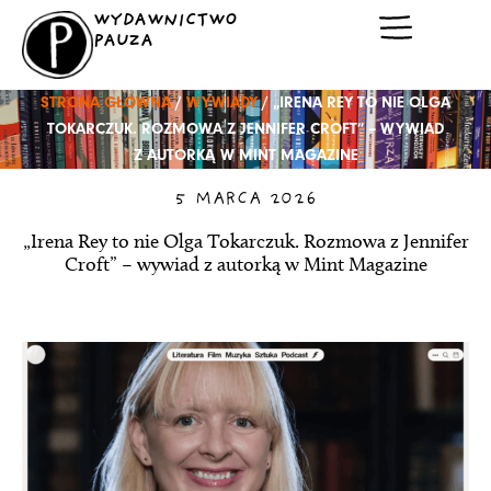
Przejdź
WYDAWNICTWO
do
PAUZA
treści
STRONA GŁÓWNA
/
WYWIADY
/ „IRENA REY TO NIE OLGA
TOKARCZUK. ROZMOWA Z JENNIFER CROFT” – WYWIAD
Z AUTORKĄ W MINT MAGAZINE
5 MARCA 2026
„Irena Rey to nie Olga Tokarczuk. Rozmowa z Jennifer
Croft” – wywiad z autorką w Mint Magazine