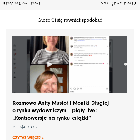
Prev
Na
POPRZEDNI POST
NASTĘPNY POST
Może Ci się również spodobać
Rozmowa Anity Musioł i Moniki Długiej
o rynku wydawniczym – piąty live:
„Kontrowersje na rynku książki“
5 maja 2026
CZYTAJ WIĘCEJ »