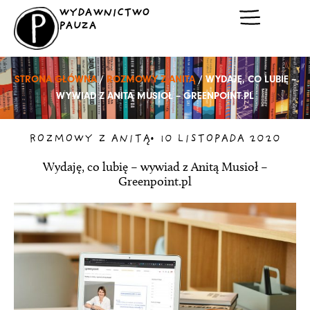
Przejdź
WYDAWNICTWO
do
PAUZA
treści
STRONA GŁÓWNA
/
ROZMOWY Z ANITĄ
/ WYDAJĘ, CO LUBIĘ –
WYWIAD Z ANITĄ MUSIOŁ – GREENPOINT.PL
ROZMOWY Z ANITĄ
•
10 LISTOPADA 2020
Wydaję, co lubię – wywiad z Anitą Musioł –
Greenpoint.pl