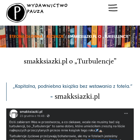
Przejdź
WYDAWNICTWO
do
PAUZA
treści
STRONA GŁÓWNA
/
RECENZJE
/ SMAKKSIAZKI.PL O „TURBULENCJE”
smakksiazki.pl o „Turbulencje”
„Kapitalna, podniebna książka bez wstawania z fotela.”
-
smakksiazki.pl