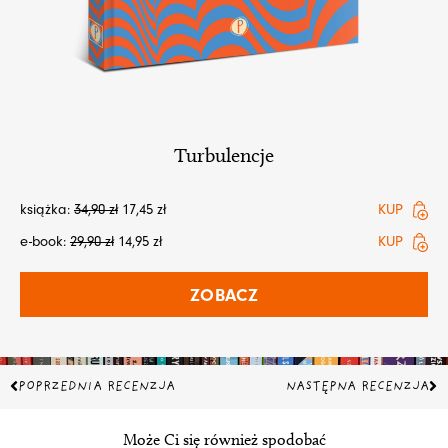
Turbulencje
książka:
34,90
zł
17,45
zł
KUP
e-book:
29,90
zł
14,95
zł
KUP
ZOBACZ
Prev
Na
POPRZEDNIA RECENZJA
NASTĘPNA RECENZJA
Może Ci się również spodobać