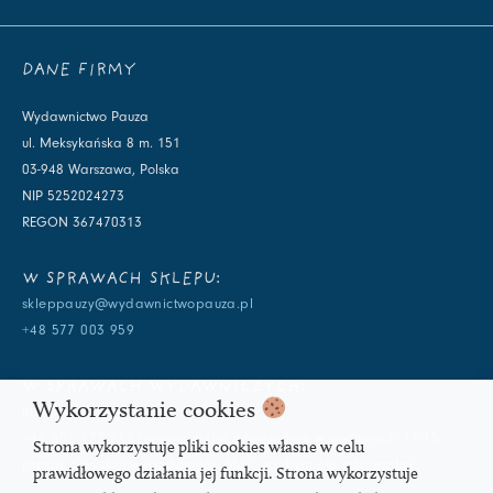
DANE FIRMY
Wydawnictwo Pauza
ul. Meksykańska 8 m. 151
03-948 Warszawa, Polska
NIP 5252024273
REGON 367470313
W SPRAWACH SKLEPU:
skleppauzy@wydawnictwopauza.pl
+48 577 003 959
W SPRAWACH WYDAWNICZYCH:
Wykorzystanie cookies
info@wydawnictwopauza.pl
+48 501 177 119 (czynny w dni powszednie w godzinach 11-15,
Strona wykorzystuje pliki cookies własne w celu
proszę o wysłanie wiadomości SMS, gdybym nie odbierała)
prawidłowego działania jej funkcji. Strona wykorzystuje