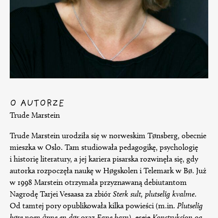
O AUTORZE
Trude Marstein
Trude Marstein urodziła się w norweskim Tønsberg, obecnie
mieszka w Oslo. Tam studiowała pedagogikę, psychologię
i historię literatury, a jej kariera pisarska rozwinęła się, gdy
autorka rozpoczęła naukę w Høgskolen i Telemark w Bø. Już
w 1998 Marstein otrzymała przyznawaną debiutantom
Nagrodę Tarjei Vesaasa za zbiór
Sterk sult, plutselig kvalme
.
Od tamtej pory opublikowała kilka powieści (m.in.
Plutselig
høre noen åpne en dør
oraz
Egne barn
), eseje
Konstruksjon og