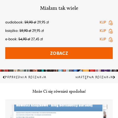
Miałam tak wiele
audiobook:
59,90
zł
29,95
zł
KUP
książka:
59,90
zł
29,95
zł
KUP
e-book:
54,90
zł
27,45
zł
KUP
ZOBACZ
Prev
Na
POPRZEDNIA RECENZJA
NASTĘPNA RECENZJA
Może Ci się również spodobać