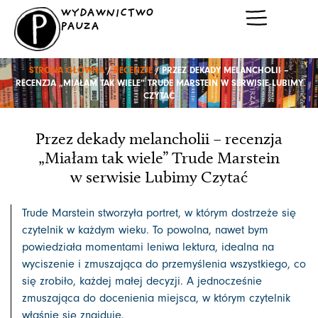
Przejdź
WYDAWNICTWO
do
PAUZA
treści
STRONA GŁÓWNA
/
RECENZJE
/ PRZEZ DEKADY MELANCHOLII –
RECENZJA „MIAŁAM TAK WIELE” TRUDE MARSTEIN W SERWISIE LUBIMY
CZYTAĆ
Przez dekady melancholii – recenzja
„Miałam tak wiele” Trude Marstein
w serwisie Lubimy Czytać
Trude Marstein stworzyła portret, w którym dostrzeże się
czytelnik w każdym wieku. To powolna, nawet bym
powiedziała momentami leniwa lektura, idealna na
wyciszenie i zmuszająca do przemyślenia wszystkiego, co
się zrobiło, każdej małej decyzji. A jednocześnie
zmuszająca do docenienia miejsca, w którym czytelnik
właśnie się znajduje.