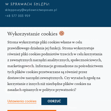
W SPRAWACH SKLEPU:
skleppauzy@wydawnictwopauza.pl
+48 577 003 959
W SPRAWACH WYDAWNICZYCH:
Wykorzystanie cookies
info@wydawnictwopauza.pl
+48 501 177 119 (czynny w dni powszednie w godzinach 11-15,
Strona wykorzystuje pliki cookies własne w celu
proszę o wysłanie wiadomości SMS, gdybym nie odbierała)
prawidłowego działania jej funkcji. Strona wykorzystuje
również pliki cookies podmiotów trzecich w celu korzystania
SOCIAL MEDIA
z zewnętrznych narzędzi analitycznych, społecznościowych,
marketingowych. Informacje gromadzone za pośrednictwem
tych plików cookies przetwarzane są również przez
dostawców narzędzi zewnętrznych. Czy wyrażach zgodę na
PODCAST
korzystanie z innych niż niezbędne plików cookies na
zasadach opisanych w polityce prywatności?
Ustawienia cookies
ODRZUĆ
© 2026 | Wydawnictwo Pauza