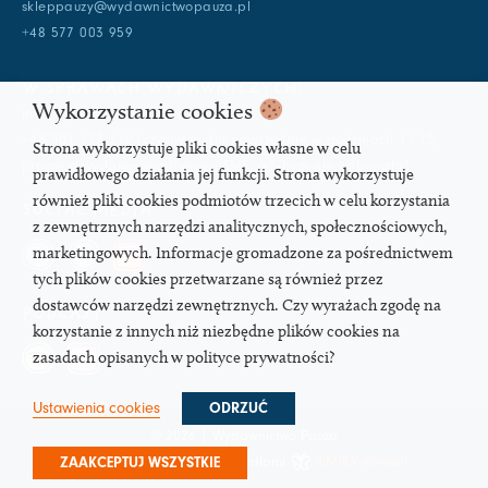
skleppauzy@wydawnictwopauza.pl
+48 577 003 959
W SPRAWACH WYDAWNICZYCH:
Wykorzystanie cookies
info@wydawnictwopauza.pl
+48 501 177 119 (czynny w dni powszednie w godzinach 11-15,
Strona wykorzystuje pliki cookies własne w celu
proszę o wysłanie wiadomości SMS, gdybym nie odbierała)
prawidłowego działania jej funkcji. Strona wykorzystuje
również pliki cookies podmiotów trzecich w celu korzystania
SOCIAL MEDIA
z zewnętrznych narzędzi analitycznych, społecznościowych,
marketingowych. Informacje gromadzone za pośrednictwem
tych plików cookies przetwarzane są również przez
dostawców narzędzi zewnętrznych. Czy wyrażach zgodę na
PODCAST
korzystanie z innych niż niezbędne plików cookies na
zasadach opisanych w polityce prywatności?
Ustawienia cookies
ODRZUĆ
© 2026 | Wydawnictwo Pauza
Strona pod troskliwymi skrzydłami
SIMPLY yourself
ZAAKCEPTUJ WSZYSTKIE