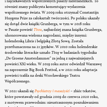
i najciekawszych współczesnych pisarzy niderlandzkich. To
również znany publicysta komentujący wydarzenia
współczesnego świata. W 2009 roku otrzymał Constantijn
Huygens Prize za całokształt twórczości. Po polsku ukazały
się dotąd dwie książki Grunberga, w tym w 2018 roku
w Pauzie powieść
Tirza
, najbardziej znana książka Grunberga,
uhonorowana wieloma nagrodami, między innymi:
holenderską Libris i belgijską Złotą Sową. Została
przetłumaczona na 21 języków. W 2010 roku holenderskie
środowisko literackie uznało
Tirzę
w badaniach tygodnika
„De Groene Amsterdammer” za jedną z najważniejszych
powieści XXI wieku. W 2019 roku autor odwiedził Warszawę
na zaproszenie Big Book Festival, a w 2021 roku adaptacja
powieści trafiła na deski Wrocławskiego Teatru
Współczesnego.
W 2021 ukazali się
Psychiatrzy i masażyści
– zbiór tekstów,
które powstawały od grudnia 2009 do czerwca 2020 roku,
z motywem przewodnim: nieustraszonym poszukiwaniem