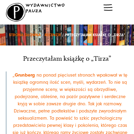
Przejdź
WYDAWNICTWO
do
PAUZA
treści
STRONA GŁÓWNA
/
RECENZJE
/ PRZECZYTAŁAM KSIĄŻKĘ O „TIRZA”
Przeczytałam książkę o „Tirza”
Grunberg
„
na ponad pięciuset stronach wpakował w tę
książkę ogromną ilość scen, myśli, wydarzeń. To nie są
przyjemne sceny, w większości są obrzydliwe,
podejrzane, obleśne, na pozór pozytywne i serdeczne
kryją w sobie zawsze drugie dno. Tak jak rozmowy.
Dziwaczne, pełne podtekstów i podszyte zwyrodniałym
seksualizmem. Ta powieść to szkic psychologiczny
przedstawiciela pewnej klasy i pokolenia, którego czas
się już kończy, którego ramy życiowe zostały zachwiane